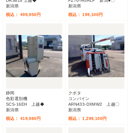
DRS815 上越◆
PZ70-HGRLF 新潟●〇
新潟県
新潟県
税込： 499,950円
税込： 199,100円
静岡
クボタ
色彩選別機
コンバイン
SCS-16EH 上越◆
ARN433-DXMW2 上越〇
新潟県
新潟県
税込： 419,980円
税込： 1,299,100円