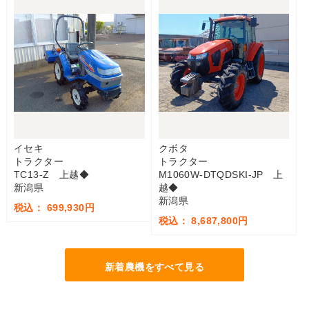
イセキ
クボタ
トラクター
トラクター
TC13-Z 上越◆
M1060W-DTQDSKI-JP 上
新潟県
越◆
新潟県
税込： 699,930円
税込： 8,687,800円
新着農機をすべて見る