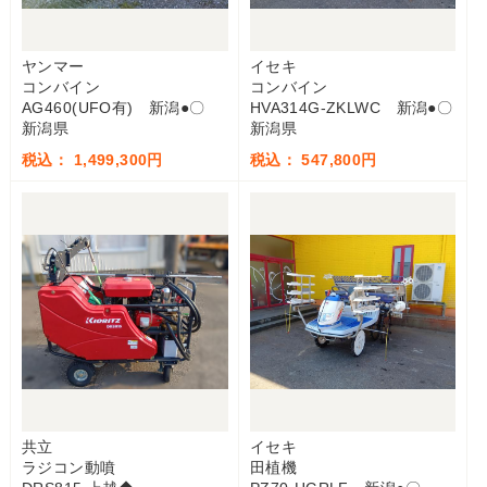
ヤンマー
イセキ
コンバイン
コンバイン
AG460(UFO有) 新潟●〇
HVA314G-ZKLWC 新潟●〇
新潟県
新潟県
税込： 1,499,300円
税込： 547,800円
共立
イセキ
ラジコン動噴
田植機