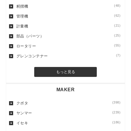
(48)
籾摺機
(62)
管理機
(21)
計量機
(25)
部品（パーツ）
(55)
ロータリー
(7)
グレンコンテナー
もっと見る
MAKER
(398)
クボタ
(239)
ヤンマー
(186)
イセキ