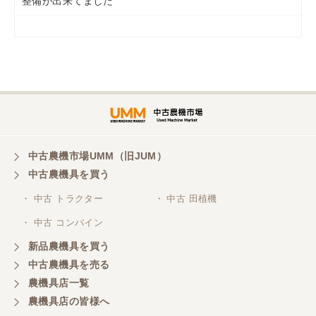
整備が出来てました
岡山県／
ツカサ商会 津山営業所
埼玉県／
株式会社トミタモータース
中古農機市場UMM（旧JUM）
中古農機具を買う
三重県／
株式会社 ケイ・エス・エンタープライズ
・ 中古 トラクター
・ 中古 田植機
・ 中古 コンバイン
新品農機具を買う
中古農機具を売る
農機具店一覧
農機具店の皆様へ