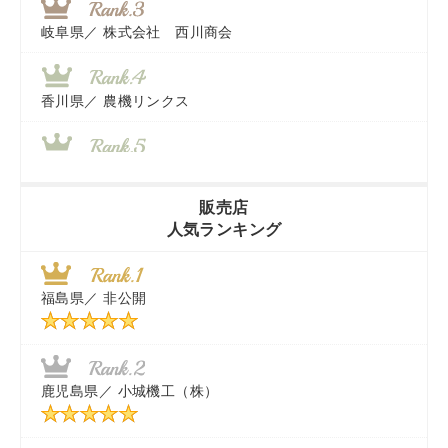
岐阜県／
株式会社 西川商会
香川県／
農機リンクス
山梨県／
株式会社 ヨダ兄弟商会
販売店
人気ランキング
茨城県／
近江商事合同会社：「茨城中古農建機販売」
福島県／
非公開
千葉県／
株式会社テクノ・タカ
福岡県／
株式会社カドワキ機械（旧ナカガワ農機商会）
鹿児島県／
小城機工（株）
東京都／
株式会社マーケットエンタープライズ