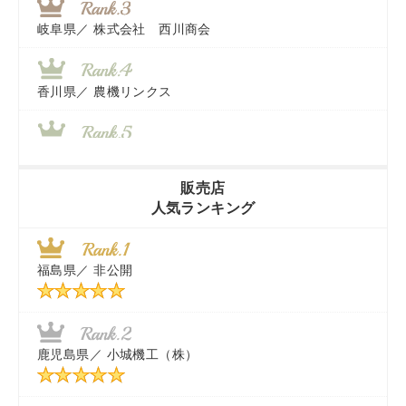
岐阜県／
株式会社 西川商会
香川県／
農機リンクス
山梨県／
株式会社 ヨダ兄弟商会
販売店
人気ランキング
茨城県／
近江商事合同会社：「茨城中古農建機販売」
福島県／
非公開
千葉県／
株式会社テクノ・タカ
福岡県／
株式会社カドワキ機械（旧ナカガワ農機商会）
鹿児島県／
小城機工（株）
東京都／
株式会社マーケットエンタープライズ