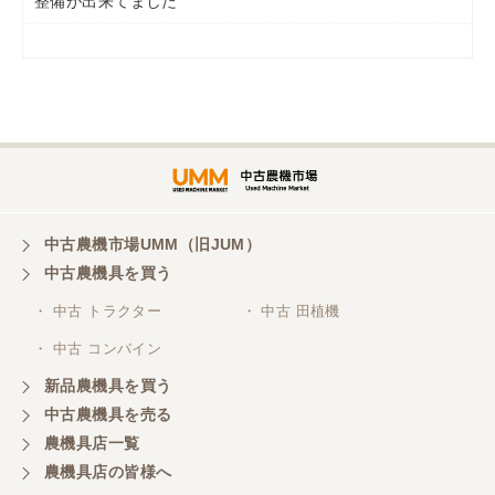
整備が出来てました
岡山県／
ツカサ商会 津山営業所
埼玉県／
株式会社トミタモータース
中古農機市場UMM（旧JUM）
中古農機具を買う
三重県／
株式会社 ケイ・エス・エンタープライズ
・ 中古 トラクター
・ 中古 田植機
・ 中古 コンバイン
新品農機具を買う
中古農機具を売る
農機具店一覧
農機具店の皆様へ