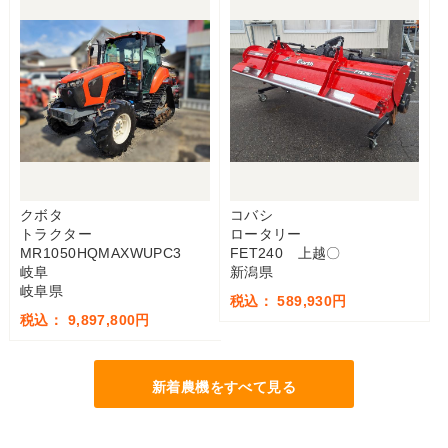
クボタ
コバシ
トラクター
ロータリー
MR1050HQMAXWUPC3
FET240 上越〇
岐阜
新潟県
岐阜県
税込： 589,930円
税込： 9,897,800円
新着農機をすべて見る