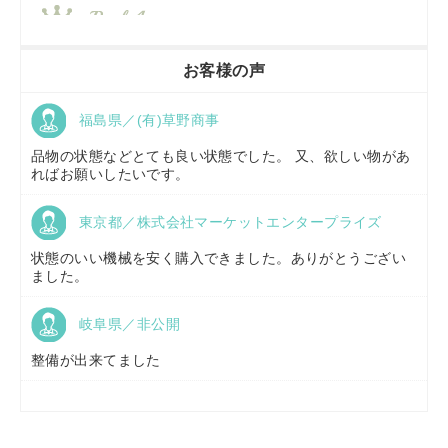
香川県／
農機リンクス
お客様の声
福島県／(有)草野商事
京都府／
株式会社キリノ
品物の状態などとても良い状態でした。 又、欲しい物があ
ればお願いしたいです。
東京都／株式会社マーケットエンタープライズ
福島県／
(有)草野商事
状態のいい機械を安く購入できました。ありがとうござい
ました。
岐阜県／非公開
山形県／
株式会社ノーキステージ
整備が出来てました
岡山県／
ツカサ商会 津山営業所