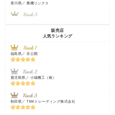
香川県／
農機リンクス
山梨県／
株式会社 ヨダ兄弟商会
販売店
人気ランキング
茨城県／
近江商事合同会社：「茨城中古農建機販売」
福島県／
非公開
千葉県／
株式会社テクノ・タカ
福岡県／
株式会社カドワキ機械（旧ナカガワ農機商会）
鹿児島県／
小城機工（株）
東京都／
株式会社マーケットエンタープライズ
秋田県／
TMKトレーディング株式会社
秋田県／
TMKトレーディング株式会社