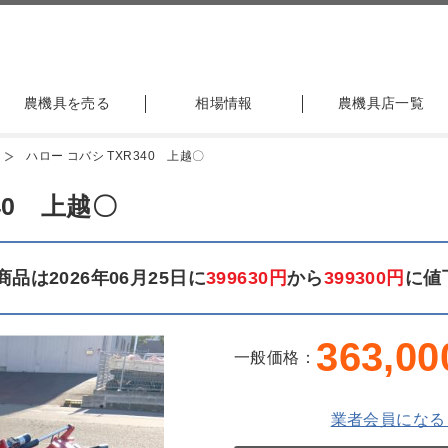
農機具を売る
相場情報
農機具店一覧
ハロー コバシ TXR340 上越〇
40 上越〇
品は2026年06月25日に
399630円
から
399300円
に値
363,00
一般価格：
業者会員になる