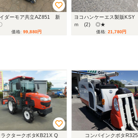
イダーモア共立AZ851 新
ヨコハンケーエス製販KSY
〇
ｍ (2) ◎★
99,880
21,780
ラクタークボタKB21X Q
コンバインクボタR325