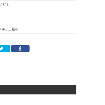
80596
潟県 , 上越市