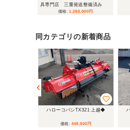
具専門店 三重発送整備済み
,000
1,280,000
同カテゴリの新着商品
08-0S 新潟
ハローコバシTX321 上越◆
ハ
,280
449,900