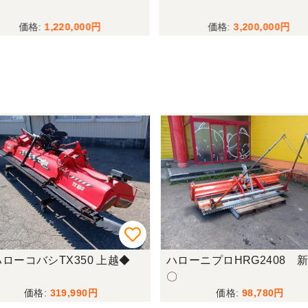
1,220,000
3,200,000
ローコバシTX350 上越◆
ハローニプロHRG2408 新
〇
319,990
98,780