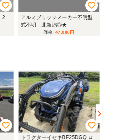
 2
アルミブリッジメーカー不明型
ゴボウ堀取機カ
式不明 北新潟◎★
新潟〇★
47,080
トラクターイセキBF25DGQ ロ
トラクターク