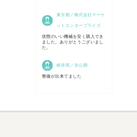
京都府／
東京都／株式会社マーケ
株式会社キリノ
秋田県／
TMKトレーディング株式会社
ットエンタープライズ
状態のいい機械を安く購入でき
ました。ありがとうございまし
福島県／
た。
(有)草野商事
岐阜県／非公開
整備が出来てました
山形県／
株式会社ノーキステージ
岡山県／
ツカサ商会 津山営業所