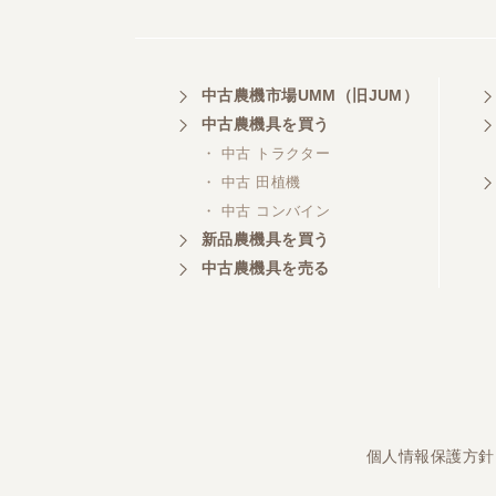
埼玉県／
中古農機市場UMM（旧JUM）
株式会社トミタモータース
中古農機具を買う
・ 中古 トラクター
・ 中古 田植機
・ 中古 コンバイン
三重県／
株式会社 ケイ・エス・エンタ
新品農機具を買う
ープライズ
中古農機具を売る
個人情報保護方針