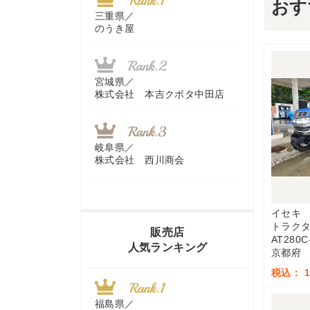
おす
三重県／
のうき屋
宮城県／
株式会社 本吉クボタ中田店
岐阜県／
株式会社 西川商会
イセキ
香川県／
トラク
農機リンクス
販売店
AT280C
人気ランキング
京都府
税込： 1,
山梨県／
株式会社 ヨダ兄弟商会
福島県／