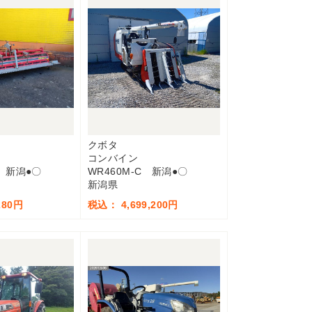
クボタ
コンバイン
S 新潟●〇
WR460M-C 新潟●〇
新潟県
280円
税込： 4,699,200円