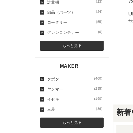
(23)
計量機
(24)
部品（パーツ）
(55)
ロータリー
(6)
グレンコンテナー
もっと見る
MAKER
(400)
クボタ
(235)
ヤンマー
(190)
イセキ
(86)
三菱
新着
もっと見る