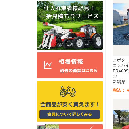
クボタ
コンバ
ER460
〇
新潟県
税込： 4,