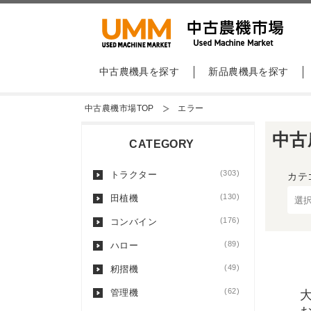
中古農機具を探す
新品農機具を探す
中古農機市場TOP
エラー
中古
CATEGORY
(303)
トラクター
カテ
(130)
田植機
(176)
コンバイン
(89)
ハロー
(49)
籾摺機
(62)
管理機