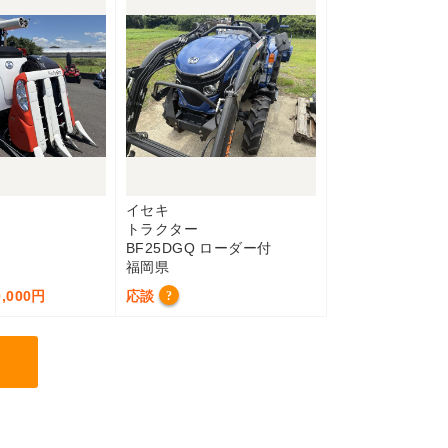
イセキ
トラクター
BF25DGQ ローダー付
福岡県
,000円
応談
?