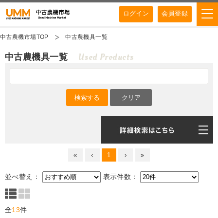
ログイン
会員登録
中古農機市場TOP
中古農機具一覧
Used Products
中古農機具一覧
«
‹
1
›
»
並べ替え：
表示件数：
全
13
件