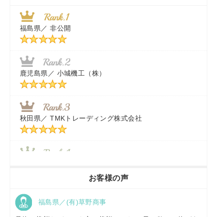
福島県／
非公開
千葉県／
株式会社テクノ・タカ
福岡県／
株式会社カドワキ機械（旧ナカガワ農機商会）
鹿児島県／
小城機工（株）
東京都／
株式会社マーケットエンタープライズ
秋田県／
TMKトレーディング株式会社
秋田県／
TMKトレーディング株式会社
香川県／
農機リンクス
お客様の声
福島県／(有)草野商事
京都府／
株式会社キリノ