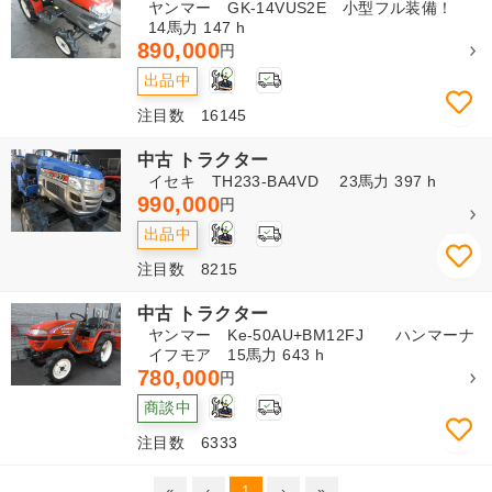
ヤンマー GK-14VUS2E 小型フル装備！
14馬力 147 h
890,000
円
1
出品中
注目数 16145
中古 トラクター
イセキ TH233-BA4VD 23馬力 397 h
990,000
円
1
出品中
注目数 8215
中古 トラクター
ヤンマー Ke-50AU+BM12FJ ハンマーナ
イフモア 15馬力 643 h
780,000
円
1
商談中
注目数 6333
«
‹
1
›
»