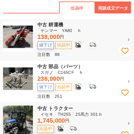
出品中
商談成立データ
中古 耕運機
ヤンマー YA80 h
138,000
円
2
値下げ
出品中
注目数 88
中古 部品（パーツ）
スガノ C165CF h
236,000
円
2
値下げ
出品中
注目数 251
中古 トラクター
イセキ TH255 25馬力 301 h
1,745,000
円
2
出品中