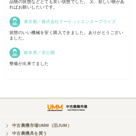
品物の状態などとても良い状態でした。 又、欲しい物があ
ればお願いしたいです。
東京都／株式会社マーケットエンタープライズ
福島県／
(有)草野商事
状態のいい機械を安く購入できました。ありがとうござい
ました。
岐阜県／非公開
山形県／
株式会社ノーキステージ
整備が出来てました
岡山県／
ツカサ商会 津山営業所
埼玉県／
株式会社トミタモータース
中古農機市場UMM（旧JUM）
中古農機具を買う