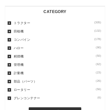
CATEGORY
(305)
トラクター
(132)
田植機
(178)
コンバイン
(90)
ハロー
(50)
籾摺機
(62)
管理機
(23)
計量機
(26)
部品（パーツ）
(56)
ロータリー
(6)
グレンコンテナー