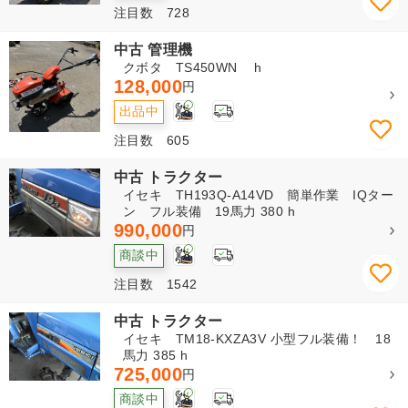
注目数 728
中古 管理機
クボタ TS450WN h
128,000
円
2
出品中
注目数 605
中古 トラクター
イセキ TH193Q-A14VD 簡単作業 IQター
ン フル装備 19馬力 380 h
990,000
円
1
商談中
注目数 1542
中古 トラクター
イセキ TM18-KXZA3V 小型フル装備！ 18
馬力 385 h
725,000
円
1
商談中