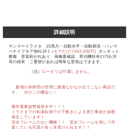
詳細説明
ヤンマートラクタ 15馬力・自動水平・自動耕深・ハンマ
ーナイフモアBM12FJ（
モアだけで643,500円
）ボンネット
擦傷 塗装剥がれあり 画像要確認 草刈機特有の汚れ渋
等の錆有 ご要望があれば簡単な塗装はできます。
（注）
ロータリは付属しません。
夏場の休耕田の管理に最適なかなか出てこない商品で
す。 ぜひこの機会に！
農作業事故警報発令中！！！
トラクタでの転落転倒での下敷きによる死亡事故が多数
発生しています！
安全フレームのない機種！！
安全フレームを倒して作
業している写真が多く見受けられます！！