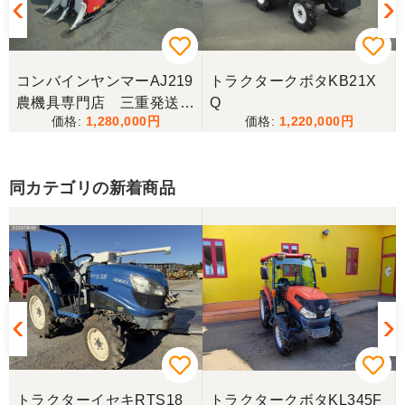
現物を確認することを検討してましたが何度かやり
取りをして信頼できそうでしたのでコンバインの写
真と説明のみで購入させていただきました、まだ実
働はしてませんが作動確認などして問題はなさそう
で今年の刈り取りが楽しみです、ありがとう御座い
コンバインヤンマーAJ219
トラクタークボタKB21X
ました
農機具専門店 三重発送整
Q
1,280,000
1,220,000
備済み
広島県／
お世話になり、ありがとう御座いました
同カテゴリの新着商品
広島県／枝豆
事前対応も丁寧で何回かメールのやり取りして納得
して購入させていただきました。又、配送の人も丁
寧に使い方などを丁寧に説明してくれてすごくよか
ったです。最高の買い物でした。
広島県／うっちー
トラクターイセキRTS18
トラクタークボタKL345F
心地よい取引ができました。