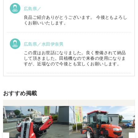
広島県／
良品ご紹介ありがとうございます。 今後ともよろし
くお願いいたします。
広島県／水田伊奈男
この度はお世話になりました。良く整備されて納品
して頂きました。田植機なので来春の使用になりま
すが、近場なので今後とも宜しくお願いします。
広島県／m tomoda
おすすめ掲載
今回良い品を購入させて頂きありがとうございま
す。また農機具購入の際はよろしくお願いします。
広島県／農家
コンバインの購入を検討している時に偶然大きさ稼
働時間など条件が合ったので決めました、その後は