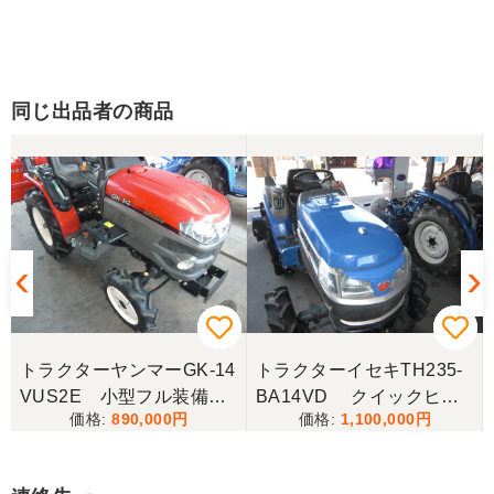
同じ出品者の商品
トラクターヤンマーGK-14
トラクターイセキTH235-
VUS2E 小型フル装備！
BA14VD クイックヒッ
890,000
1,100,000
人気のヤンマーGKシリー
チ仕様作業機脱着らくらく
ズ！ 小型フル装備 ！
交換 ！ クイックヒッチ
低アワー機 ！ お手頃価
仕様 ！