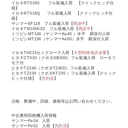
イセキRTS18S フル装備入荷 【
クイックヒッチ仕
様】
イセキRTS18Q フル装備入荷 【クイックヒッチ仕
様】
ヤンマーEF118 フル装備入荷【
商談中
】
イセキTM165KXZ フル装備入荷【
商談中
】
ミツビシMT146（ヤンマーKe40 ）水平 耕深付入荷
ミツビシMT156（ヤンマーKe50）水平 耕深付入荷
イセキTH213セミクローラ入荷【
大型特殊免許必要
】
ヒタチCTX20（クボタGB200）フル装備入荷 ロータリ
モア付
ヒタチTZ240（クボタT240D）フル装備入荷
ヒタチTZ230（クボタKT230 ）フル装備入荷【クイック
ヒッチ仕様】 【
売約済
】
点検、整備中、詳細、価格等はお問い合わせください。
中古乗用田植機入荷情報
ヤンマーPe1A 入荷
ヤンマーPeS1 入荷【
売約済
】