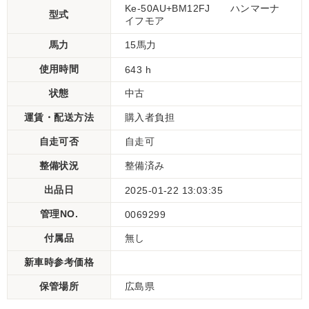
Ke-50AU+BM12FJ ハンマーナ
型式
イフモア
馬力
15馬力
使用時間
643 h
状態
中古
運賃・配送方法
購入者負担
自走可否
自走可
整備状況
整備済み
出品日
2025-01-22 13:03:35
管理NO.
0069299
付属品
無し
新車時参考価格
保管場所
広島県