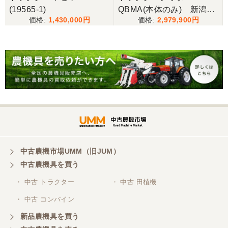
(19565-1)
QBMA(本体のみ) 新潟●
1,430,000
2,979,900
〇
広島県／うっちー
迅速かつ丁寧な対応で助かりました。機会があれば
またお願いします。また配送の方も親切な対応であ
りがとうございました。
広島県／兼業農家
現物確認無しで購入させていただきましたが、電話
での対応もよく、気持ちのよい取引できましたこと
感謝します。
中古農機市場UMM（旧JUM）
中古農機具を買う
・ 中古 トラクター
・ 中古 田植機
・ 中古 コンバイン
新品農機具を買う