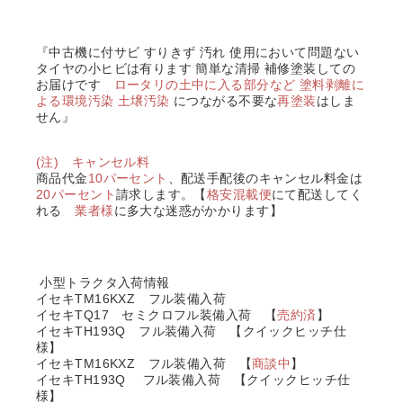
『中古機に付サビ すりきず 汚れ 使用において問題ない
タイヤの小ヒビは有ります 簡単な清掃 補修塗装しての
お届けです
ロータリの土中に入る部分など
塗料剥離に
よる環境汚染 土壌汚染
につながる不要な
再塗装
はしま
せん』
(注) キャンセル料
商品代金
10パーセント
、配送手配後のキャンセル料金は
20パーセント
請求します。【
格安混載便
にて配送してく
れる
業者様
に多大な迷惑がかかります】
小型トラクタ入荷情報
イセキTM16KXZ フル装備入荷
イセキTQ17 セミクロフル装備入荷 【
売約済
】
イセキTH193Q フル装備入荷 【クイックヒッチ仕
様】
イセキTM16KXZ フル装備入荷 【
商談中
】
イセキTH193Q
フル装備入荷 【クイックヒッチ仕
様】