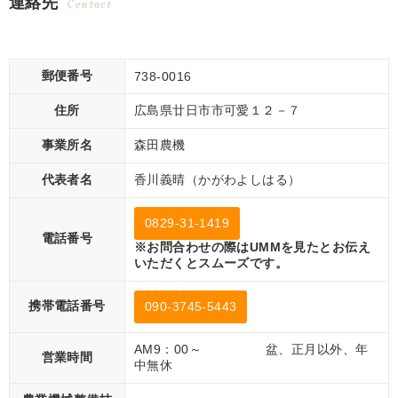
連絡先
Contact
格にて ！
郵便番号
738-0016
住所
広島県廿日市市可愛１２－７
事業所名
森田農機
代表者名
香川義晴（かがわよしはる）
0829-31-1419
電話番号
※お問合わせの際はUMMを見たとお伝え
いただくとスムーズです。
携帯電話番号
090-3745-5443
AM9：00～ 盆、正月以外、年
営業時間
中無休