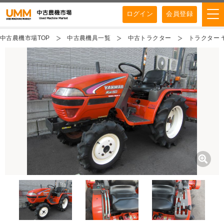
ログイン
会員登録
中古農機市場TOP
中古農機具一覧
中古トラクター
トラクター 