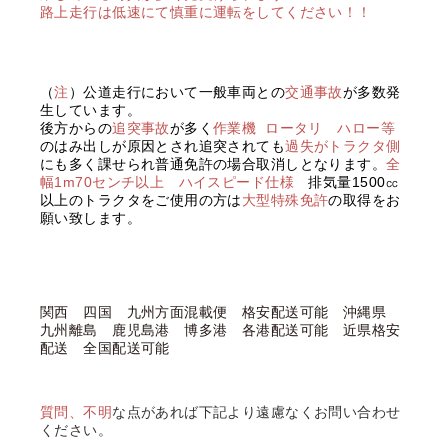
路上走行は低速にて慎重に運転をしてください！！
（
注
）公道走行において一般車両との
交通事故
が多数発
生しています。
後方からの
追突事故
が多く
作業機
ロータリ ハロー等
のはみ出しが原因とされ追突されても
過失がトラクタ側
にも多く課せられ普通免許の場合取消しとなります。
全
幅1m70センチ以上 ハイスピード仕様
排気量1500㏄
以上のトラクタをご使用の方は
大型特殊免許
の取得をお
願い致します。
関西 四国 九州方面混載便 格安配送可能 沖縄県
九州離島 鹿児島港 博多港 各港配送可能 近県格安
配送 全国配送可能
質問、不明
な点があれば下記より遠慮なくお問い合わせ
ください。