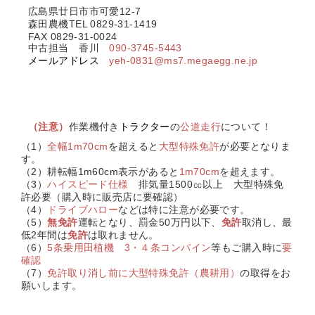
広島県廿日市市可愛12-7
森田農機TEL 0829-31-1419
FAX 0829-31-0024
中古担当 香川
090-3745-5443
メールアドレス
yeh-0831@ms7.megaegg.ne.jp
（注意）
作業機付き
トラクター
の
公道走行
について！
（1）
全幅1m70cm
を超えると
大型特殊免許
が必要となりま
す。
（2）耕転幅1m60cm表示があると
1m70cm
を超えます。
（3）
ハイスピード仕様
排気量1500㏄以上
大型特殊免
許必要
（
購入時に販売店に要確認
）
（4）
ドライブハロー
などは特に注意が必要です。
（5）
無免許
運転となり、罰金50万円以下、
免許
取消し、最
低2年間は
免許
は取れません。
（6）
5条乗用田植機 3・４条コンバイン
等もご購入時に
要
確認
（7）
免許取り消し前に
大型特殊免許（農耕用）
の取得をお
願いします。