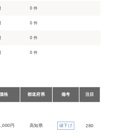
開
0 件
開
0 件
開
0 件
開
0 件
価格
都道府県
備考
注目
1,000円
高知県
値下げ
280