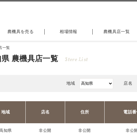
農機具を売る
相場情報
農機具店一覧
店一覧
知県 農機具店一覧
Store List
地域
店名
地域
店名
住所
電話番
高知県
非公開
非公開
非公