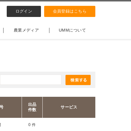
ログイン
会員登録はこちら
農業メディア
UMMについて
出品
号
サービス
件数
開
0 件