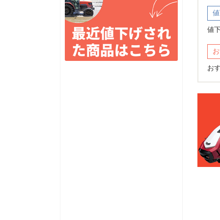
値
値
お
お