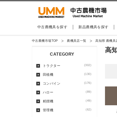
中古農機具を探す
新品農機具を探す
中古農機市場TOP
農機具店一覧
高知県 農機具
高
CATEGORY
(302)
トラクター
(130)
田植機
(176)
コンバイン
(89)
ハロー
(49)
籾摺機
(62)
管理機