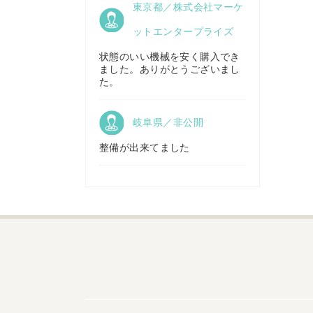
東京都／株式会社マーケ
株式会社キリノ
秋田県／
TMKトレーディング株式会社
ットエンタープライズ
状態のいい機械を安く購入でき
ました。ありがとうございまし
福島県／
た。
(有)草野商事
岐阜県／非公開
整備が出来てました
山形県／
株式会社ノーキステージ
岡山県／
ツカサ商会 津山営業所