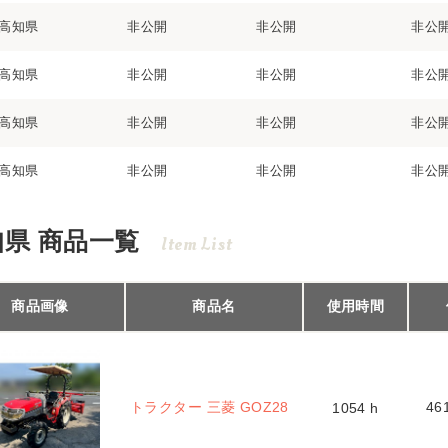
高知県
非公開
非公開
非公
高知県
非公開
非公開
非公
高知県
非公開
非公開
非公
高知県
非公開
非公開
非公
知県 商品一覧
Item List
商品画像
商品名
使用時間
トラクター 三菱 GOZ28
46
1054 h