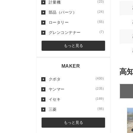
(23)
計量機
(24)
部品（パーツ）
(55)
ロータリー
(7)
グレンコンテナー
もっと見る
MAKER
高
(400)
クボタ
(235)
ヤンマー
(189)
イセキ
(86)
三菱
もっと見る