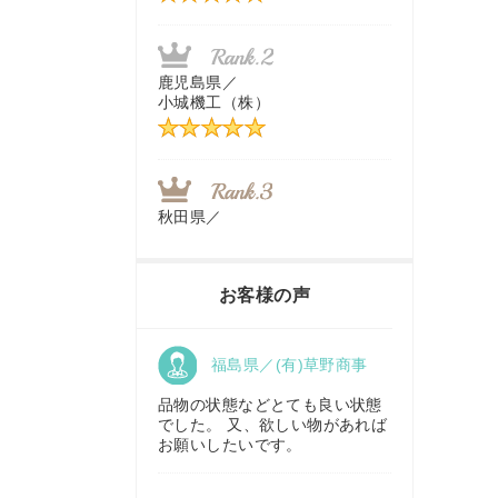
茨城県／
近江商事合同会社：「茨城中古
農建機販売」
鹿児島県／
小城機工（株）
千葉県／
株式会社テクノ・タカ
秋田県／
TMKトレーディング株式会社
福岡県／
株式会社カドワキ機械（旧ナカ
お客様の声
ガワ農機商会）
香川県／
福島県／(有)草野商事
農機リンクス
東京都／
株式会社マーケットエンタープ
品物の状態などとても良い状態
ライズ
でした。 又、欲しい物があれば
お願いしたいです。
京都府／