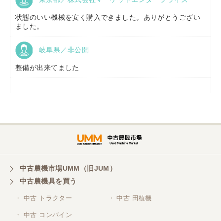
福島県／
(有)草野商事
状態のいい機械を安く購入できました。ありがとうござい
ました。
岐阜県／非公開
山形県／
株式会社ノーキステージ
整備が出来てました
岡山県／
ツカサ商会 津山営業所
埼玉県／
株式会社トミタモータース
中古農機市場UMM（旧JUM）
中古農機具を買う
三重県／
株式会社 ケイ・エス・エンタープライズ
・ 中古 トラクター
・ 中古 田植機
・ 中古 コンバイン