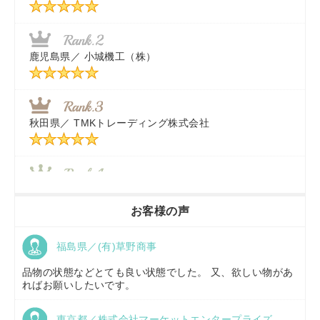
福岡県／
株式会社カドワキ機械（旧ナカガワ農機商会）
鹿児島県／
小城機工（株）
東京都／
株式会社マーケットエンタープライズ
秋田県／
TMKトレーディング株式会社
秋田県／
TMKトレーディング株式会社
香川県／
農機リンクス
お客様の声
福島県／(有)草野商事
京都府／
株式会社キリノ
品物の状態などとても良い状態でした。 又、欲しい物があ
ればお願いしたいです。
東京都／株式会社マーケットエンタープライズ