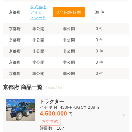
株式会社
京都府
アイピー
0771-20-1780
30 件
トレード
京都府
非公開
非公開
0 件
京都府
非公開
非公開
0 件
京都府
非公開
非公開
0 件
京都府
非公開
非公開
0 件
京都府
非公開
非公開
0 件
京都府 商品一覧
Item List
トラクター
イセキ NT433FF-UGCY 289 h
4,500,000
円
おすすめ
注目数 107