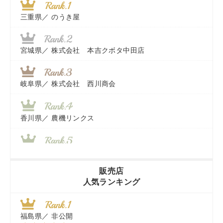
三重県／
のうき屋
宮城県／
株式会社 本吉クボタ中田店
岐阜県／
株式会社 西川商会
香川県／
農機リンクス
山梨県／
株式会社 ヨダ兄弟商会
販売店
人気ランキング
茨城県／
近江商事合同会社：「茨城中古農建機販売」
福島県／
非公開
千葉県／
株式会社テクノ・タカ