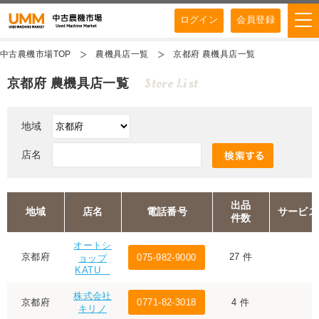
ログイン
会員登録
中古農機市場TOP
農機具店一覧
京都府 農機具店一覧
Store List
京都府 農機具店一覧
地域
店名
出品
地域
店名
電話番号
サービス
件数
オートシ
京都府
27 件
075-982-9000
ョップ
KATU
株式会社
京都府
0771-82-3018
4 件
キリノ