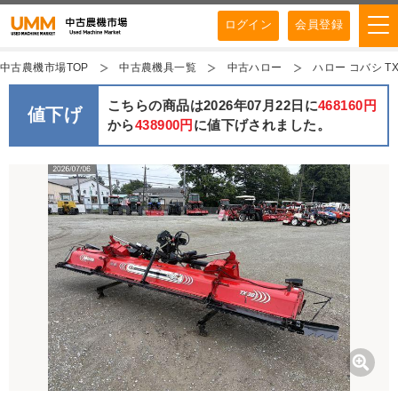
ログイン
会員登録
中古農機市場TOP
中古農機具一覧
中古ハロー
ハロー コバシ TX38
こちらの商品は2026年07月22日に
468160円
値下げ
から
438900円
に値下げされました。