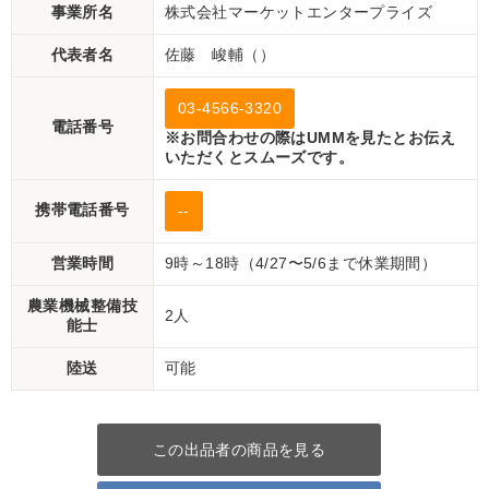
事業所名
株式会社マーケットエンタープライズ
代表者名
佐藤 峻輔（）
03-4566-3320
電話番号
※お問合わせの際はUMMを見たとお伝え
いただくとスムーズです。
携帯電話番号
--
営業時間
9時～18時（4/27〜5/6まで休業期間）
農業機械整備技
2人
能士
陸送
可能
この出品者の商品を見る