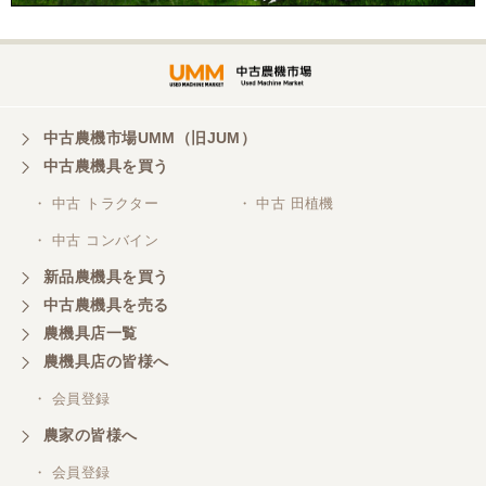
東京都／購入者
非常に丁寧に対応して頂きありがとうございまし
た。また機会があればよろしくお願いします。
東京都／がーさん
中古農機市場UMM（旧JUM）
その日に評価しましたが届いてませんか？ 届いてな
中古農機具を買う
ければ再度送信しますが。 大橋粉砕機です。
・ 中古 トラクター
・ 中古 田植機
・ 中古 コンバイン
東京都／がーさん
新品農機具を買う
なんだかんだ積み込みまでして頂き助かりました！
中古農機具を売る
農機具店一覧
東京都／おちゃ
農機具店の皆様へ
とても対応良く、積込までしていただきました。
・ 会員登録
農家の皆様へ
東京都／あきら
・ 会員登録