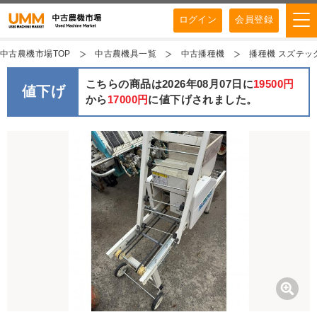
ログイン
会員登録
中古農機市場TOP
中古農機具一覧
中古播種機
播種機 スズテック
こちらの商品は2026年08月07日に
19500円
値下げ
から
17000円
に値下げされました。