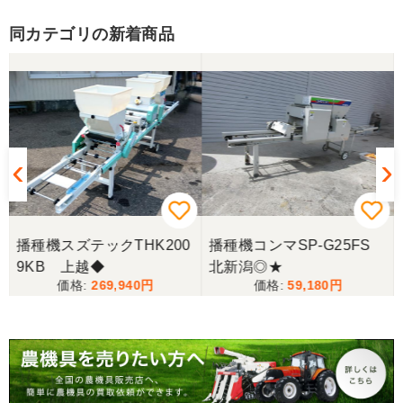
良いコンバインを購入する事が出来ました、ありが
とうございました。
同カテゴリの新着商品
東京都／yuikanoa
いろいろな質問にもすぐに答えていただき 引き取り
時にも親切な対応をありがとうございました。又機
会があれば宜しくお願いします。ありがとうござい
ます。
東京都／松浦克美
播種機スズテックTHK200
播種機コンマSP-G25FS
エンジンが一発でかかり嬉しかったです。
9KB 上越◆
北新潟◎★
269,940
59,180
東京都／松浦克美
対応が良く、機械も良いようです。