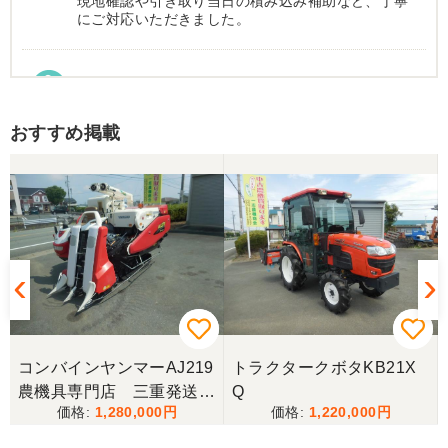
現地確認や引き取り当日の積み込み補助など、丁寧
にご対応いただきました。
東京都／Suzukake
初めて中古農機具市場を利用しました。 購入したい
おすすめ掲載
物は2台出ていて、当初安い方を購入予定でした。
しかしそちらは売れてしまったとの事でしたので、5
万円ほど高い方を購入させて頂きました。 引き取り
に伺い持ち帰りましたが、出品画像と違い確認した
所、安い方を渡されました。 出品者に問い合わせま
したが、高い方は「先に購入した者が引き取り済み
で安い方でお願いしたい」との事。 では先の安い方
との差額分を返金と交渉しましたが、「難しい」と
の事。カバーが脱落していて、使用に難が有る事を
伝えたところ、そのカバー代金で妥協する事になり
ました。 「管理する者が間違えて管理番号を貼り付
けた」 といっておりましたが、とても残念な気持
ちで購入した機械を修理しています。 二度とこのよ
コンバインヤンマーAJ219
トラクタークボタKB21X
うな間違いが無いように改善して欲しいです。
農機具専門店 三重発送整
Q
1,280,000
1,220,000
備済み
東京都／