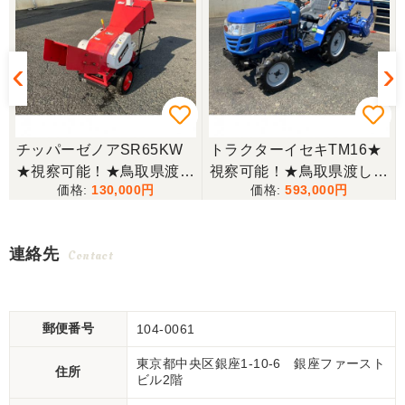
チッパーゼノアSR65KW
トラクターイセキTM16★
★視察可能！★鳥取県渡し
視察可能！★鳥取県渡し
130,000
593,000
ゼノア チッパー SR65KW
イセキ トラクター TM16 1
ガソリン シュレッダー ウ
6馬力 624h パワステ 自動
ッドチッパー 木材粉砕機
耕深 ARM123 ロータリー
連絡先
Contact
現状渡し【P11165139】
乗用 4WD ディーゼル 現
状渡し【P11511946】
郵便番号
104-0061
東京都中央区銀座1-10-6 銀座ファースト
住所
ビル2階