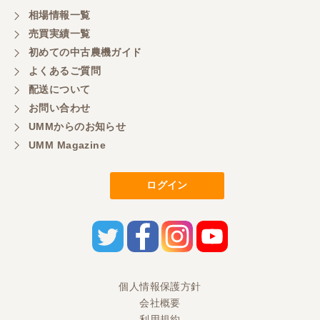
購入させていただきました、今後ともよろしくお願
相場情報一覧
いいたします。
売買実績一覧
初めての中古農機ガイド
東京都／もっくん
よくあるご質問
担当者さんの対応が素晴らしい！ とても気分の良
配送について
い取引ができました。 製品も価格以上の状態で満足
お問い合わせ
しています。
UMMからのお知らせ
UMM Magazine
東京都／ヨッシー
迅速な取引有難うございました
ログイン
東京都／大西
とても迅速で丁寧なご対応ありがとうございまし
た。 引き取りまでスムーズで気持ちの良いお取引が
出来たと思います。今後も活用させて頂きたく思っ
個人情報保護方針
ておりますので、どうぞ宜しくお願い申し上げま
す。
会社概要
利用規約