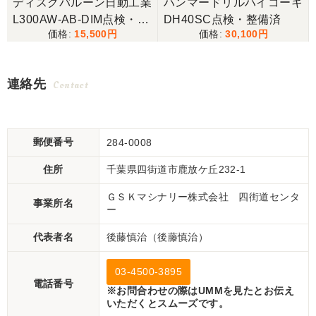
ディスクバルーン日動工業
ハンマードリルハイコーキ
L300AW-AB-DIM点検・清
DH40SC点検・整備済
15,500
30,100
掃済
連絡先
Contact
郵便番号
284-0008
住所
千葉県四街道市鹿放ケ丘232-1
ＧＳＫマシナリー株式会社 四街道センタ
事業所名
ー
代表者名
後藤慎治（後藤慎治）
03-4500-3895
電話番号
※お問合わせの際はUMMを見たとお伝え
いただくとスムーズです。