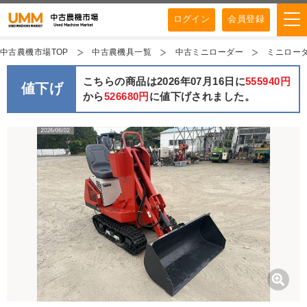
ログイン
会員登録
中古農機市場TOP
中古農機具一覧
中古ミニローダー
ミニローダー
こちらの商品は2026年07月16日に
555940円
値下げ
から
526680円
に値下げされました。