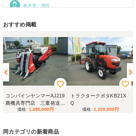
栃木県／増田
運搬車動作確認しました。良い買い物ができまし
た。ありがとうございました。
おすすめ掲載
コンバインヤンマーAJ219
トラクタークボタKB21X
農機具専門店 三重発送整
Q
1,280,000
1,220,000
備済み
同カテゴリの新着商品