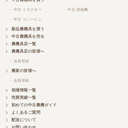
・ 中古 トラクター
・ 中古 田植機
山梨県／井上農場
・ 中古 コンバイン
このたびはお取引ありがとうございました。 梱包も
丁寧で、機械も問題なく動作しました。
新品農機具を買う
中古農機具を売る
農機具店一覧
山梨県／
農機具店の皆様へ
商談成立の連絡をいたいておりません。
・ 会員登録
農家の皆様へ
山梨県／中川
このたびは、ありがとうございました。
・ 会員登録
相場情報一覧
売買実績一覧
山梨県／好ちゃん
初めての中古農機ガイド
大変いい商品で草刈り作業で活躍しています
よくあるご質問
配送について
お問い合わせ