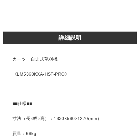
詳細説明
カーツ 自走式草刈機
《LM5360KXA-HST-PRO》
■■仕様■■
寸法（長×幅×高）：1830×580×1270(mm)
質量：68kg