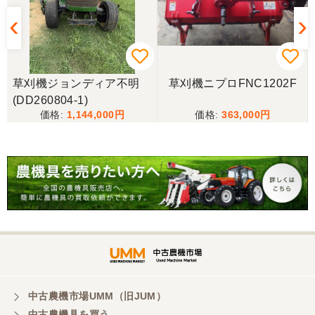
だいたい予算内だったのですぐに決めました！ それ
から陸送が可能という所も大きな決め手で、良い買
い物が出来たと非常に満足しております。
山梨県／今井基史
草刈機ジョンディア不明
草刈機ニプロFNC1202F
この度は、迅速な対応ありがとうございました。た
(DD260804-1)
だ、メールに記載の配達の受け取りについてタイム
1,144,000
363,000
ラグがあり少しとまどいましたので、星をひとつの
けました。
山梨県／
迅速丁寧にご対応くださいました。この度はありが
とうございます。
山梨県／
ありがとうございました。 安心でしっかりしたお店
です。
中古農機市場UMM（旧JUM）
中古農機具を買う