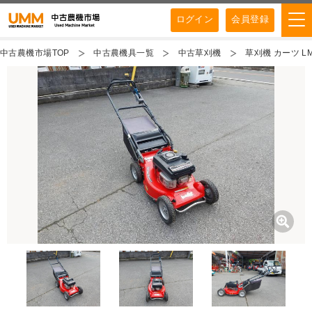
ログイン
会員登録
中古農機市場TOP
中古農機具一覧
中古草刈機
草刈機 カーツ LM5