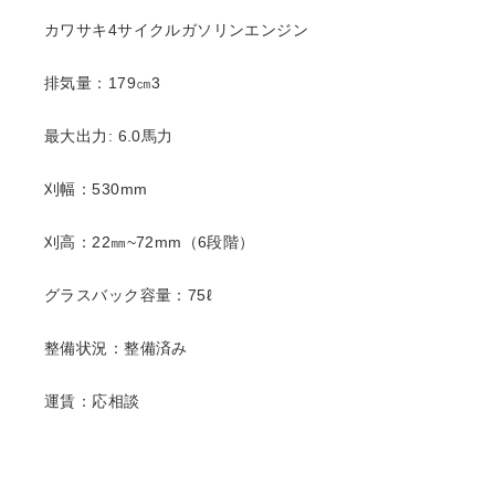
カワサキ4サイクルガソリンエンジン
排気量：179㎝3
最大出力: 6.0馬力
刈幅：530mm
刈高：22㎜~72mm（6段階）
グラスバック容量：75ℓ
整備状況：整備済み
運賃：応相談