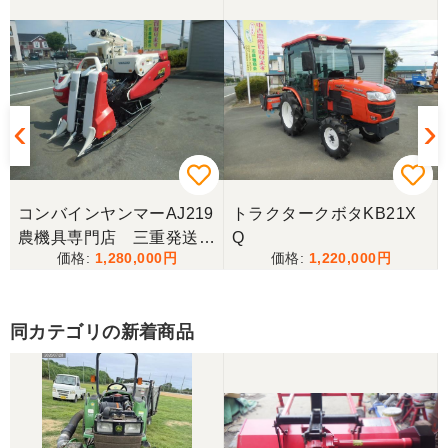
山梨県／伊藤明久
引き取りに行くまでに 時間が掛かってしまって
待っていて頂き有り難うございました。
山梨県／樋野進悦
メールの返信がなかったので、残念ですが、こちら
からキャンセルのメールを送った。
コンバインヤンマーAJ219
トラクタークボタKB21X
農機具専門店 三重発送整
Q
1,280,000
1,220,000
備済み
山梨県／伊藤明久
こちらの希望価格にして頂き有り難う御座いまし
た。 引き取りにお伺いするまで 待って頂き有り難
同カテゴリの新着商品
うございました。
山梨県／じん
整備された中古のバインダーを探していて、金額も