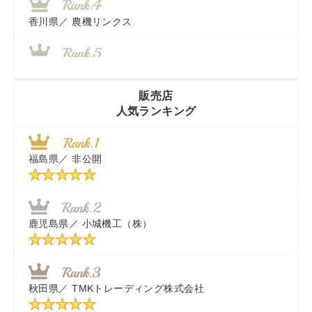
香川県／
農機リンクス
山梨県／
株式会社 ヨダ兄弟商会
販売店
人気ランキング
茨城県／
近江商事合同会社：「茨城中古農建機販売」
福島県／
非公開
千葉県／
株式会社テクノ・タカ
福岡県／
株式会社カドワキ機械（旧ナカガワ農機商会）
鹿児島県／
小城機工（株）
東京都／
株式会社マーケットエンタープライズ
秋田県／
TMKトレーディング株式会社
秋田県／
TMKトレーディング株式会社