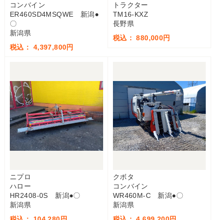
コンバイン
トラクター
ER460SD4MSQWE 新潟●
TM16-KXZ
〇
長野県
新潟県
税込： 880,000円
税込： 4,397,800円
ニプロ
クボタ
ハロー
コンバイン
HR2408-0S 新潟●〇
WR460M-C 新潟●〇
新潟県
新潟県
税込： 104,280円
税込： 4,699,200円