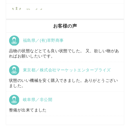
香川県／
農機リンクス
お客様の声
福島県／(有)草野商事
京都府／
株式会社キリノ
品物の状態などとても良い状態でした。 又、欲しい物があ
ればお願いしたいです。
東京都／株式会社マーケットエンタープライズ
福島県／
(有)草野商事
状態のいい機械を安く購入できました。ありがとうござい
ました。
岐阜県／非公開
山形県／
株式会社ノーキステージ
整備が出来てました
岡山県／
ツカサ商会 津山営業所