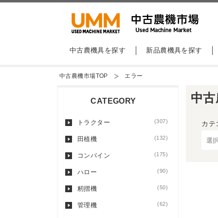
中古農機具を探す
新品農機具を探す
中古農機市場TOP
エラー
中古
CATEGORY
(307)
トラクター
カテ
(132)
田植機
(175)
コンバイン
(90)
ハロー
(50)
籾摺機
(62)
管理機