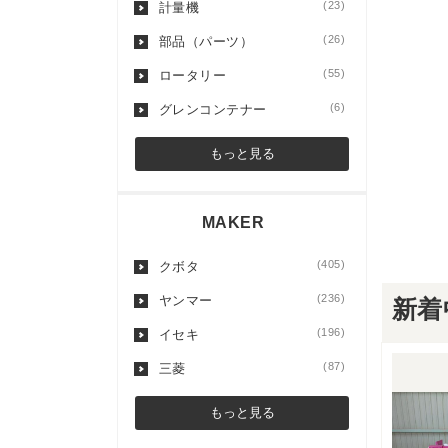
(23)
計量機
(26)
部品（パーツ）
(55)
ロータリー
(6)
グレンコンテナー
もっと見る
MAKER
(405)
クボタ
(236)
ヤンマー
新着
(196)
イセキ
(87)
三菱
もっと見る