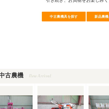
引き続き、お買物をお楽しみく
中古農機具を探す
新品農機
中古農機
New Arrival