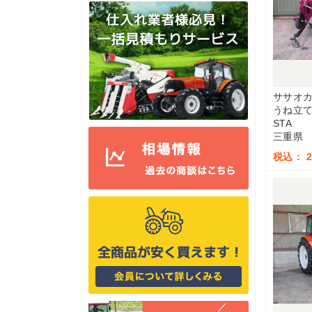
ササオ
うね立
STA
三重県
税込： 2