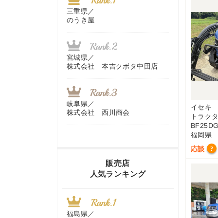
三重県／
のうき屋
宮城県／
株式会社 本吉クボタ中田店
岐阜県／
イセキ
株式会社 西川商会
トラク
BF25D
福岡県
応談
?
香川県／
農機リンクス
販売店
人気ランキング
山梨県／
株式会社 ヨダ兄弟商会
福島県／