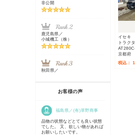
非公開
茨城県／
近江商事合同会社：「茨城中古
農建機販売」
鹿児島県／
イセキ
小城機工（株）
トラク
AT280C
千葉県／
京都府
株式会社テクノ・タカ
税込： 1,
秋田県／
TMKトレーディング株式会社
福岡県／
株式会社カドワキ機械（旧ナカ
お客様の声
ガワ農機商会）
香川県／
福島県／(有)草野商事
農機リンクス
東京都／
株式会社マーケットエンタープ
品物の状態などとても良い状態
ライズ
でした。 又、欲しい物があれば
お願いしたいです。