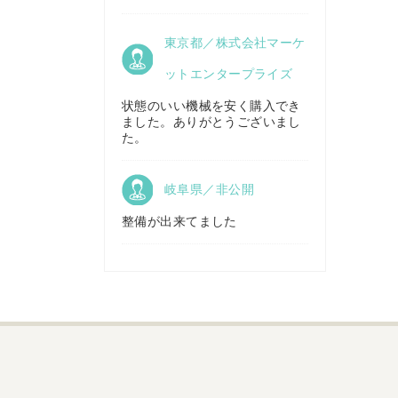
京都府／
東京都／株式会社マーケ
株式会社キリノ
秋田県／
TMKトレーディング株式会社
ットエンタープライズ
状態のいい機械を安く購入でき
ました。ありがとうございまし
福島県／
た。
(有)草野商事
岐阜県／非公開
整備が出来てました
山形県／
株式会社ノーキステージ
岡山県／
ツカサ商会 津山営業所