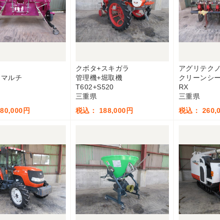
カ
クボタ+スキガラ
アグリテクノ
てマルチ
管理機+堀取機
クリーンシ
T602+S520
RX
三重県
三重県
80,000円
税込： 188,000円
税込： 260,