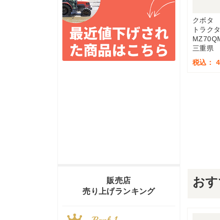
クボタ
トラク
MZ70Q
三重県
税込： 4,
おす
販売店
売り上げランキング