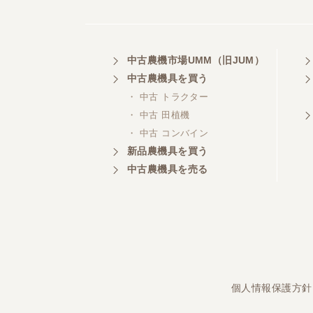
埼玉県／
中古農機市場UMM（旧JUM）
株式会社トミタモータース
中古農機具を買う
・ 中古 トラクター
・ 中古 田植機
・ 中古 コンバイン
三重県／
株式会社 ケイ・エス・エンタ
新品農機具を買う
ープライズ
中古農機具を売る
個人情報保護方針