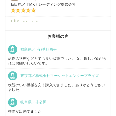
秋田県／
TMKトレーディング株式会社
秋田県／
TMKトレーディング株式会社
香川県／
農機リンクス
お客様の声
福島県／(有)草野商事
京都府／
株式会社キリノ
品物の状態などとても良い状態でした。 又、欲しい物があ
ればお願いしたいです。
東京都／株式会社マーケットエンタープライズ
福島県／
(有)草野商事
状態のいい機械を安く購入できました。ありがとうござい
ました。
岐阜県／非公開
山形県／
株式会社ノーキステージ
整備が出来てました