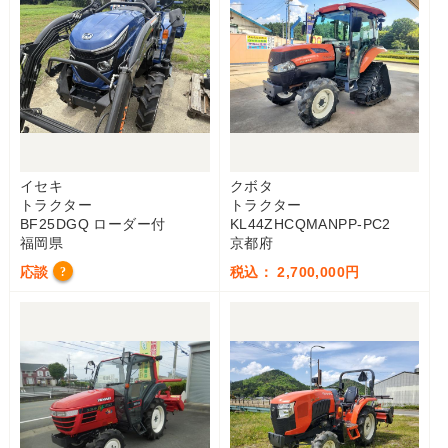
イセキ
クボタ
トラクター
トラクター
BF25DGQ ローダー付
KL44ZHCQMANPP-PC2
福岡県
京都府
応談
税込： 2,700,000円
?