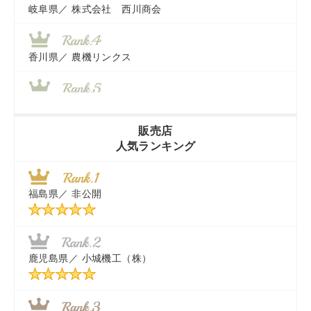
岐阜県／
株式会社 西川商会
香川県／
農機リンクス
山梨県／
株式会社 ヨダ兄弟商会
販売店
人気ランキング
茨城県／
近江商事合同会社：「茨城中古農建機販売」
福島県／
非公開
千葉県／
株式会社テクノ・タカ
福岡県／
株式会社カドワキ機械（旧ナカガワ農機商会）
鹿児島県／
小城機工（株）
東京都／
株式会社マーケットエンタープライズ