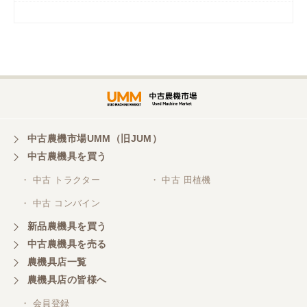
岡山県／
ツカサ商会 津山営業所
埼玉県／
株式会社トミタモータース
中古農機市場UMM（旧JUM）
中古農機具を買う
三重県／
株式会社 ケイ・エス・エンタープライズ
・ 中古 トラクター
・ 中古 田植機
・ 中古 コンバイン
新品農機具を買う
中古農機具を売る
農機具店一覧
農機具店の皆様へ
・ 会員登録