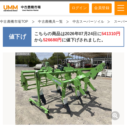
ログイン
会員登録
中古農機市場TOP
中古農機具一覧
中古スーパーソイル
スーパーソ
こちらの商品は2026年07月24日に
541310円
値下げ
から
526680円
に値下げされました。