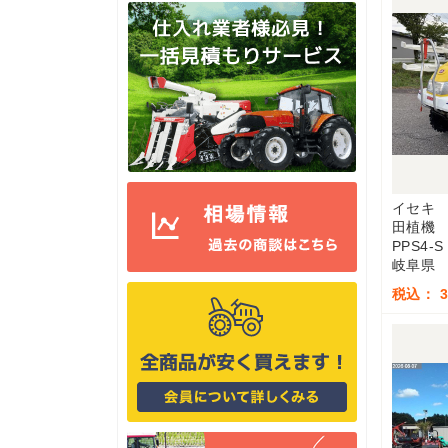
イセキ
田植機
PPS4-S
岐阜県
税込： 3