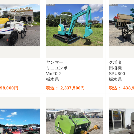
ヤンマー
クボタ
ミニユンボ
田植機
Vio20-2
SPU600
栃木県
栃木県
98,000円
税込： 2,337,500円
税込： 438,