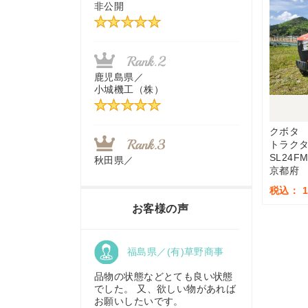
非公開
茨城県／
近江商事合同会社：「茨城中古
農建機販売」
鹿児島県／
小城機工（株）
千葉県／
株式会社テクノ・タカ
クボタ
トラク
SL24F
秋田県／
京都府
TMKトレーディング株式会社
福岡県／
税込： 1,
株式会社カドワキ機械（旧ナカ
お客様の声
ガワ農機商会）
香川県／
福島県／(有)草野商事
農機リンクス
東京都／
株式会社マーケットエンタープ
品物の状態などとても良い状態
ライズ
でした。 又、欲しい物があれば
お願いしたいです。