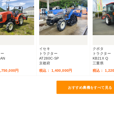
イセキ
クボタ
ター
トラクター
トラクター
MAN
AT280C-SP
KB21X Q
京都府
三重県
750,000円
税込： 1,400,000円
税込： 1,220
おすすめ農機をすべて見る