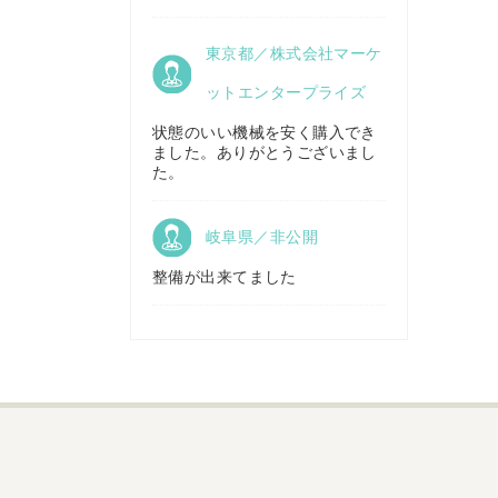
京都府／
東京都／株式会社マーケ
株式会社キリノ
秋田県／
TMKトレーディング株式会社
ットエンタープライズ
状態のいい機械を安く購入でき
ました。ありがとうございまし
福島県／
た。
(有)草野商事
岐阜県／非公開
整備が出来てました
山形県／
株式会社ノーキステージ
岡山県／
ツカサ商会 津山営業所