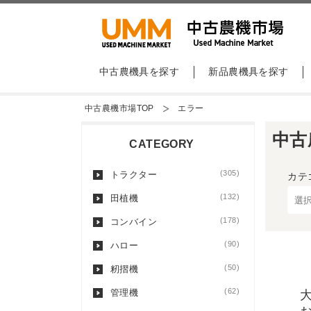
中古農機具を探す
新品農機具を探す
中古農機市場TOP
エラー
中古
CATEGORY
(305)
トラクター
カテ
(132)
田植機
(178)
コンバイン
(90)
ハロー
(50)
籾摺機
(62)
管理機