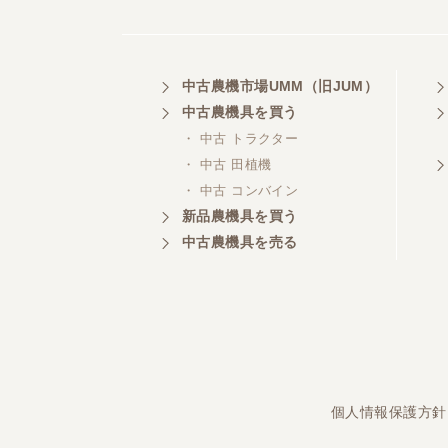
埼玉県／
中古農機市場UMM（旧JUM）
株式会社トミタモータース
中古農機具を買う
・ 中古 トラクター
・ 中古 田植機
・ 中古 コンバイン
三重県／
株式会社 ケイ・エス・エンタ
新品農機具を買う
ープライズ
中古農機具を売る
個人情報保護方針