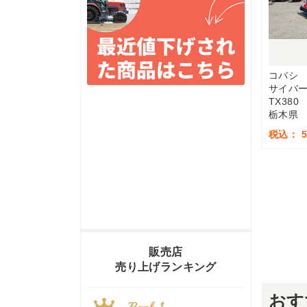
コバシ
サイバ
TX380
栃木県
税込： 5
販売店
売り上げランキング
おす