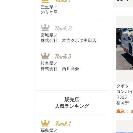
三重県／
のうき屋
宮城県／
株式会社 本吉クボタ中田店
岐阜県／
株式会社 西川商会
クボタ
コンバ
香川県／
R325
農機リンクス
販売店
福岡県
人気ランキング
税込： 3,
山梨県／
株式会社 ヨダ兄弟商会
福島県／