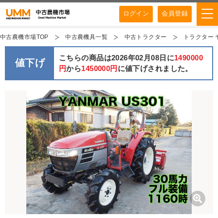
ログイン
会員登録
中古農機市場TOP
中古農機具一覧
中古トラクター
トラクター 
こちらの商品は2026年02月08日に
1490000
値下げ
円
から
1450000円
に値下げされました。