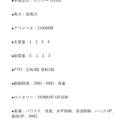
●本体型式：ヤンマー US301
●馬力：30馬力
●アワメータ：1160時間
●主変速：1、2、3、4
●副変速：C、1、2、3
●PTO：正転3段 逆転1段
●駆動関係：2WD・4WD・倍速
●ロータリー：YANMAR UR16M
●装備：パワステ、倍速、水平制御、深浅制御、バックUP、
旋回UP、4WD。