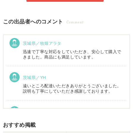
この出品者へのコメント
Comment
茨城県／牧畑アラタ
迅速で丁寧な対応をしていただき、安心して購入で
きました。商品にも満足しています。
茨城県／YH
遠いところ配達いただきありがとうございました。
説明も丁寧にしていただき感謝しております。
茨城県／長田正雄
本日おかげさまでトラクター搬入して頂きました。
おすすめ掲載
先週会社に伺い現車の確認をしてからの、スピード
対応に感謝してます。 全ての機具が大型倉庫に整然