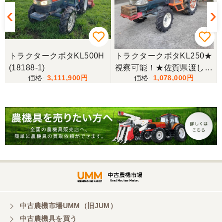
茨城県／こうちゃん
迅速な対応、丁寧な応対とても良い買い物ができま
した、感謝しています。
6
トラクタークボタKL500H
トラクタークボタKL250★
(18188-1)
視察可能！★佐賀県渡し
茨城県／
3,111,900
1,078,000
クボタ トラクター KL250
遠い所から早速の運搬ありがとうございました。
25馬力 2518h パワステ 逆
次々の要望があったようで私がゲット出来てよかっ
たです。
転 自動水平 倍速 キャノピ
ー RL5K ロータリー 現状
渡し【P11475389】
茨城県／A・M
トラクターの購入。凄く綺麗に手入れされていた。
感じもよかった。
中古農機市場UMM（旧JUM）
中古農機具を買う