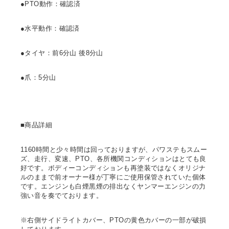
●PTO動作：確認済
●水平動作：確認済
●タイヤ：前6分山 後8分山
●爪：5分山
■商品詳細
1160時間と少々時間は回っておりますが、パワステもスムー
ズ、走行、変速、PTO、各所機関コンディションはとても良
好です。ボディーコンディションも再塗装ではなくオリジナ
ルのままで前オーナー様が丁寧にご使用保管されていた個体
です。エンジンも白煙黒煙の排出なくヤンマーエンジンの力
強い音を奏でております。
※右側サイドライトカバー、PTOの黄色カバーの一部が破損