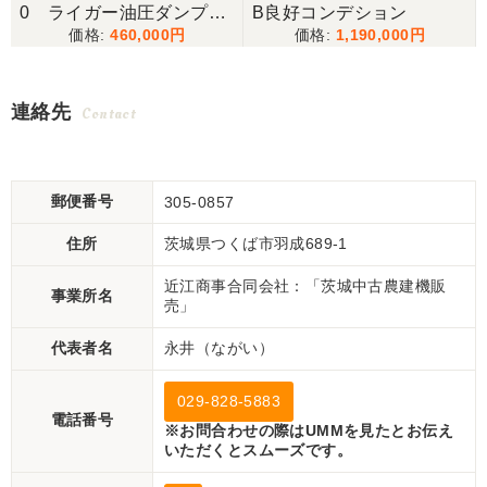
上
0 ライガー油圧ダンプ、
B良好コンデション
460,000
1,190,000
パワステ、公道可
連絡先
Contact
郵便番号
305-0857
住所
茨城県つくば市羽成689-1
近江商事合同会社：「茨城中古農建機販
事業所名
売」
代表者名
永井（ながい）
029-828-5883
電話番号
※お問合わせの際はUMMを見たとお伝え
いただくとスムーズです。