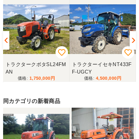
と管理されており、永井代表さんの仕事に対する思
いが保管状態で解りました。 今回は良いトラクター
を購入できました。今後の作業の励みになります。
誠実な対応に改めて感謝申し上げます。ありがとう
ございました。
茨城県／鈴木博文
遠路トラクターの配送有難うございました。また希
望している物が入荷しましたら伺いますのでよろし
G
トラクタークボタSL24FM
トラクターイセキNT433F
くお願いいたします。
AN
F-UGCY
1,750,000
4,500,000
茨城県／松谷誠也
希望していたクラスのトラクターが見つかり、大変
同カテゴリの新着商品
感謝致しております。引き取った後でしっかりとメ
ーカーのサービス工場でメンテナンスを受けたの
で、これから活躍してくれると思います。チョット
整備費用が嵩んでしまったのは痛手でしたが、中古
農機という事で致し方無いのでしょうか。