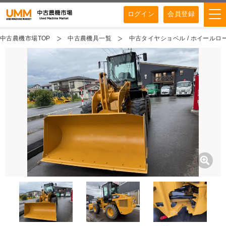
ログイン
会員登録
中古農機市場TOP
中古農機具一覧
中古タイヤショベル / ホイールロ