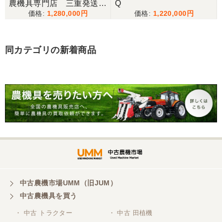
秋田県／nn
農機具専門店 三重発送整
Q
1,280,000
1,220,000
備済み
この度はありがとうございました。とても良いお取
引ができました。
同カテゴリの新着商品
秋田県／小林泰士
雨が続いて使用できない日が続きましたが、今日ト
ラクターをつかってみました。 前の古いのと比べる
のもなんですが、とても快調にすることができまし
た。 ありがとうございました。
秋田県／くまさん
大変立派な畦塗機を格安で譲って頂きありがとうご
ざいました。実演機レベルの真新しい機械でしたの
で、とても嬉しいです。今から綺麗にお化粧してあ
げて、来年の作業が楽しみにしています。
中古農機市場UMM（旧JUM）
中古農機具を買う
・ 中古 トラクター
・ 中古 田植機