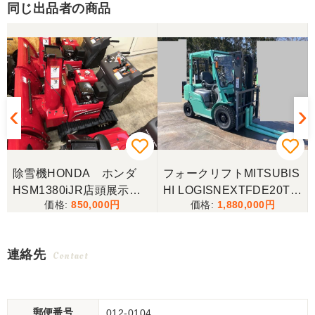
同じ出品者の商品
除雪機HONDA ホンダ
フォークリフトMITSUBIS
ー
HSM1380iJR店頭展示
HI LOGISNEXTFDE20T三
850,000
1,880,000
機！ローリング付き！ほぼ
菱 2トン フォークリフト
新品！1台のみ特価！
連絡先
Contact
郵便番号
012-0104