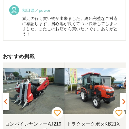
秋田県／power
満足の行く買い物が出来ました。終始完璧なご対応
に感謝します。居心地が良くてつい長居してしまい
ました。またこのお店から買いたいです。ありがと
う！
秋田県／小野
おすすめ掲載
社長様はじめスタッフ皆様も素晴らしく、よい取引
ができました。この度は誠にありがとうございま
す。
秋田県／taegahara hitosui
美品を格安で譲って頂き、また当該機械を途中まで
無料で運んで頂き有り難うございました。非常に良
い出品者です、
コンバインヤンマーAJ219
トラクタークボタKB21X