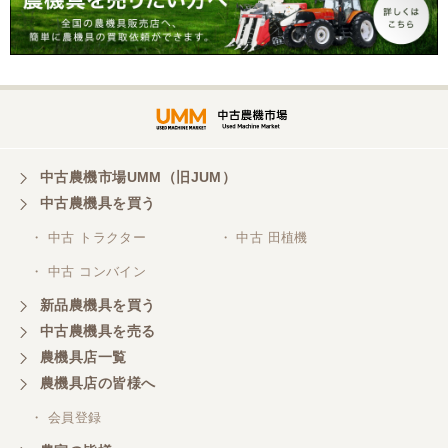
中古農機市場UMM（旧JUM）
中古農機具を買う
・ 中古 トラクター
・ 中古 田植機
・ 中古 コンバイン
新品農機具を買う
中古農機具を売る
農機具店一覧
農機具店の皆様へ
・ 会員登録