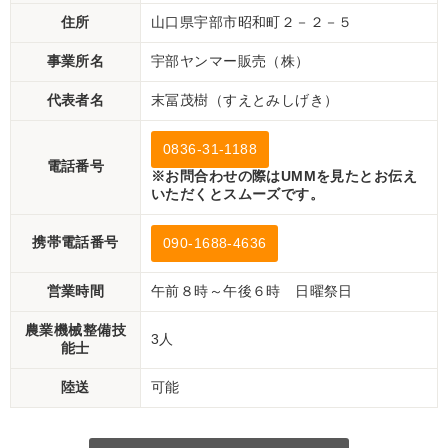
住所
山口県宇部市昭和町２－２－５
事業所名
宇部ヤンマー販売（株）
代表者名
末冨茂樹（すえとみしげき）
0836-31-1188
電話番号
※お問合わせの際はUMMを見たとお伝え
いただくとスムーズです。
携帯電話番号
090-1688-4636
営業時間
午前８時～午後６時 日曜祭日
農業機械整備技
3人
能士
陸送
可能