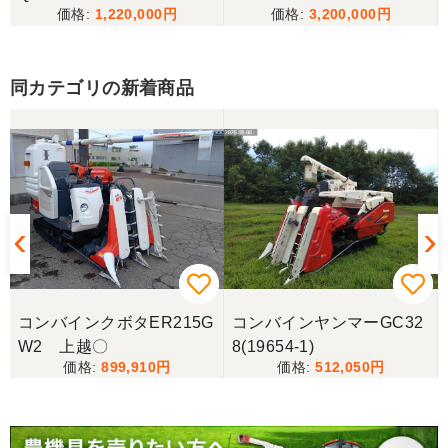
1,220,000
3,200,000
山口県／樋野進悦
なかなか程度の良いものだったのでよかったです。
同カテゴリの新着商品
いろいろありがとうございました。 大事に使ってお
ります
山口県／
この度はありがとうございました 初めて利用させて
いただきましたがとても親切にして頂きました
山口県／UMMユーザー
コンバインクボタER215G
コンバインヤンマーGC32
この度はありがとうございました。また機会があれ
W2 上越〇
8(19654-1)
ばよろしくお願いします。
899,910
512,050