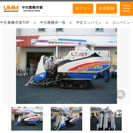
ログイン
会員登録
中古農機市場TOP
中古農機具一覧
中古コンバイン
コンバイン イ