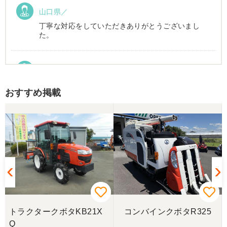
山口県／
丁寧な対応をしていただきありがとうございまし
た。
山口県／加賀雅美
丁寧な対応していただきました。 配送にも配慮して
おすすめ掲載
いただき満足しています。
山口県／倉成 信之
迅速丁寧な対応ありがとうございました。また機会
がありましたらジャパンカップでご一緒しましょ
う。
山口県／倉成 信之
配送料も安くしていただきありがとうございまし
トラクタークボタKB21X
コンバインクボタR325
た。
Q