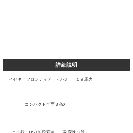
詳細説明
イセキ フロンティア ビバ3 １９馬力
コンパクト全面３条刈
＊走行 HST無段変速 （副変速３段）