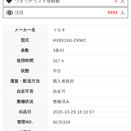
ウォッチリスト登録数
0
人
注目
8484
人
メーカー名
イセキ
型式
HVB319G-ZKWC
条数
3条刈
使用時間
167 h
状態
中古
運賃・配送方法
購入者負担
自走可否
自走可
整備状況
整備済み
出品日
2025-10-29 18:10:07
管理NO.
0075339