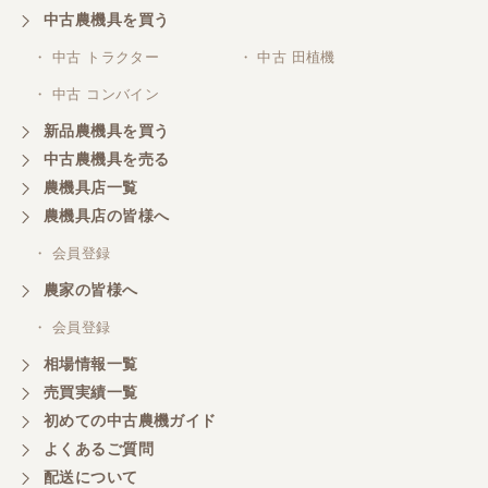
中古農機具を買う
三重県／山本
・ 中古 トラクター
・ 中古 田植機
対応ありがとうございました。
・ 中古 コンバイン
新品農機具を買う
三重県／山本
中古農機具を売る
共立シュレッターを受け取りました。 状態は問題な
農機具店一覧
く、エンジンも調子がよさそうです。 ありがとうご
ざいました。
農機具店の皆様へ
・ 会員登録
三重県／
農家の皆様へ
いつも色々お願いごとをしますが、 無理なお願いも
・ 会員登録
嫌な顔をせずに一生懸命頑張ってくれる中山さんに
感謝しています。ここで3台買いましたが、これから
相場情報一覧
もよろしくお願いしたいです。
売買実績一覧
初めての中古農機ガイド
よくあるご質問
三重県／
配送について
初めてコンバインを買いに行ったのですが、とても