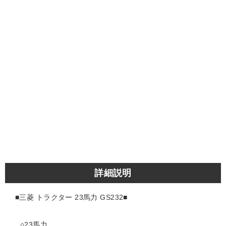
詳細説明
■三菱 トラクター 23馬力 GS232
■
○23
馬力