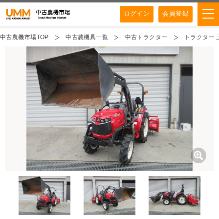
ログイン
会員登録
中古農機市場TOP
中古農機具一覧
中古トラクター
トラクター 