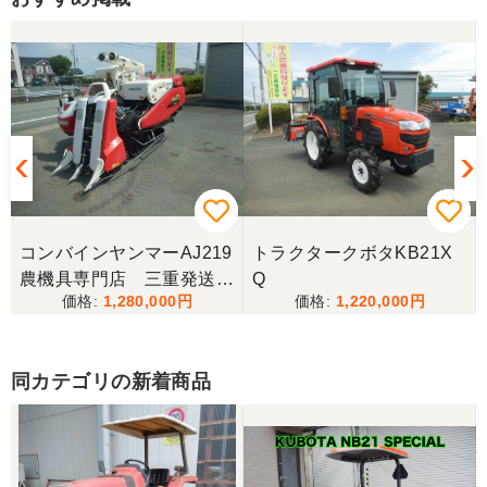
三重県／トシ
この度はお世話になりました。また、機会があれば
よろしくお願いします。
三重県／ユウスケ
購入から引き取りまでスムーズでした。ありがとう
ございました。
コンバインヤンマーAJ219
トラクタークボタKB21X
三重県／
農機具専門店 三重発送整
Q
1,280,000
1,220,000
備済み
当方の要望に対して、素早く対応していただき感謝
しております。 ありがとうございました。
同カテゴリの新着商品
三重県／山﨑
スタッフの鈴木さんが親切で機械に詳しく 丁寧にご
対応頂きました。 ありがとう！ 少し距離はあります
が、今後も農機具を買う際はのうき屋さんを利用し