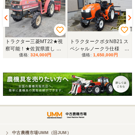
ようと思います。
三重県／miraisann
写真と現物が違いすぎる
★
トラクター三菱MT22★視
トラクタークボタNB21 ス
察可能！★佐賀県渡し 三
ペシャルノークラ仕様 上
三重県／谷本勝美
324,000
1,650,000
菱 トラクター MT22 22馬
位機種
こちらの、対応も、よく、大変、満足、です。
力 2462h キャノピー付 パ
ワステ R1426S ロータリ
ー MT 4WD ディーゼル 現
三重県／谷本勝美
状渡し【P11460730】
こちらの、対応、も、よくして、くれました。
三重県／谷本勝美
対応も、よくしてくれました、有難うございまし
た。
中古農機市場UMM（旧JUM）