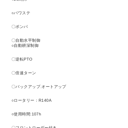
○パワステ
〇ポンパ
〇自動水平制御
○自動耕深制御
〇逆転PTO
〇倍速ターン
〇バックアップ.オートアップ
○ロータリー：R140A
○使用時間:107
h
〇フロントローダー付き。