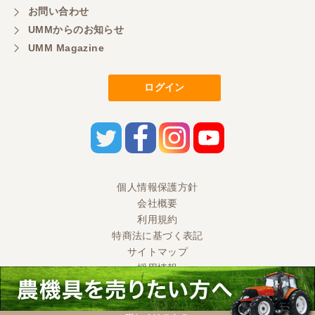
明るい方に担当していただき細かく説明して下さっ
お問い合わせ
てとても嬉しかったです。
UMMからのお知らせ
UMM Magazine
三重県／
ログイン
担当さんの説明が丁寧で分かりやすく、急な要望に
も迅速に対応して頂き非常に助かりました。
三重県／
良い接客でした。今後も利用します。
個人情報保護方針
会社概要
三重県／
利用規約
特商法に基づく表記
とても良い対応でした。また利用したいです。
サイトマップ
採用情報
三重県／
Ⓒ 2020 UMM CO., LTD. All Rights Reserved.
店舗も綺麗で、丁寧な対応をしていただきました。