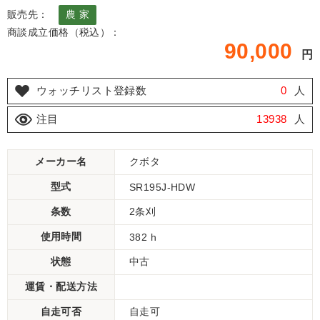
販売先：
農 家
商談成立価格（税込）：
90,000
円
ウォッチリスト登録数
0
人
注目
13938
人
メーカー名
クボタ
型式
SR195J-HDW
条数
2条刈
使用時間
382 h
状態
中古
運賃・配送方法
自走可否
自走可