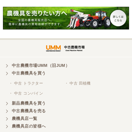
中古農機市場UMM（旧JUM）
中古農機具を買う
・ 中古 トラクター
・ 中古 田植機
・ 中古 コンバイン
新品農機具を買う
中古農機具を売る
農機具店一覧
農機具店の皆様へ