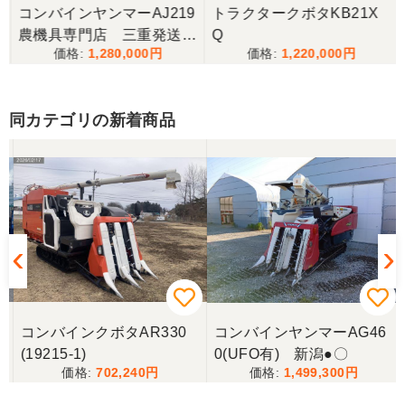
丁寧な対応をしていただき計量選別機を無事持ち帰
コンバインヤンマーAJ219
トラクタークボタKB21X
ることができました。今年の籾摺り時に旧機が故障
農機具専門店 三重発送整
Q
し、修理の目途が無い中、手頃な価格の本機を見つ
1,280,000
1,220,000
備済み
けることが出来て大満足です。リンスクさんありが
とうございました。
同カテゴリの新着商品
香川県／山崎
10月にコンバインを購入させていただきました、香
川県から熊本県まで運んでもらい、 とても親切に機
械の説明をしていただき感謝しています。 そして、
この度無事に稲刈りを行い、終了しました。 農機リ
ンクスさん、ありがとうございました。
コンバインクボタAR330
コンバインヤンマーAG46
(19215-1)
0(UFO有) 新潟●〇
702,240
1,499,300