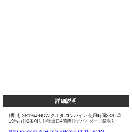
詳細説明
(香川) SR195J-HDW クボタ コンバイン 使用時間382h ◎
19馬力◎2条刈り◎吐出口4箇所◎デバイダー◎袋取り
https://www.youtube.com/watch?v=rXvk6Ca2rRs