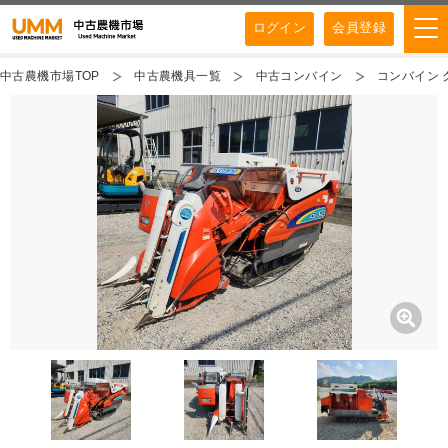
ログイン
会員登録
中古農機市場TOP
中古農機具一覧
中古コンバイン
コンバイン ク