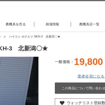
農機具を売る
相場情報
農機具店一覧
ン
ハイコン ホクエツ SKH-3 北新潟〇★
KH-3 北新潟〇★
19,800
一般価格：
業者会員になる
この商品について問い合わ
ウォッチリスト登録