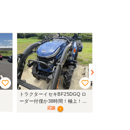
トラクターイセキBF25DGQ ロ
トラクターク
ーダー付僅か38時間！極上！現
行モデル！
応談
?