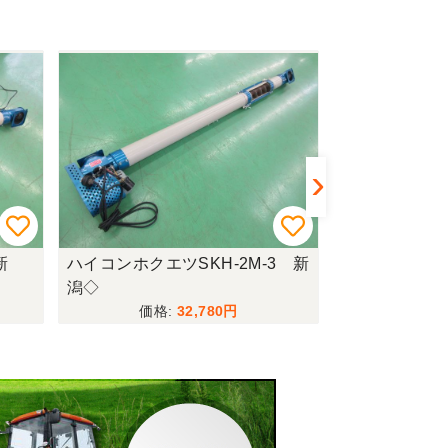
新
ハイコンホクエツSKH-2M-3 新
ハイコンホクエ
潟◇
●〇
32,780