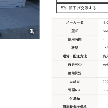
値下げ交渉する
メーカー名
ホ
型式
S
使用時間
h
状態
中
運賃・配送方法
購
自走可否
自
整備状況
出品日
20
管理NO.
00
付属品
新車時参考価格