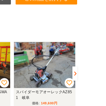
SMA
スパイダーモアオーレックAZ85
スパイダーモア
1 岐阜
0A 岐阜
149,600