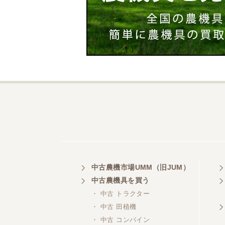
中古農機市場UMM（旧JUM）
中古農機具を買う
・ 中古 トラクター
・ 中古 田植機
・ 中古 コンバイン