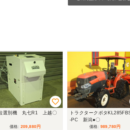
粒選別機 丸七R1 上越〇
トラクタークボタKL285FB
-PC 新潟●〇
209,880
989,780