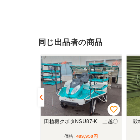
同じ出品者の商品
S-50S 北新
田植機クボタNSU87-K 上越〇
穀
,800
499,950