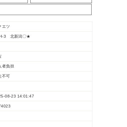
クエツ
KH-3 北新潟〇★
古
入者負担
走不可
25-08-23 14:01:47
74023