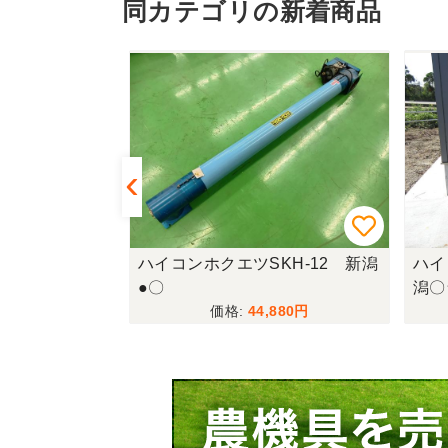
同カテゴリの新着商品
KH-12 新潟
ハイコンホクエツSKH-12 新潟
ハイ
●〇
潟〇
880
44,880