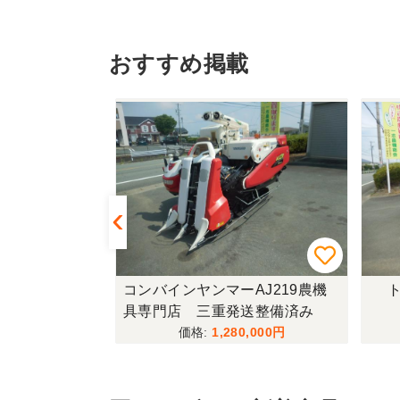
おすすめ掲載
433FF-UG
コンバインヤンマーAJ219農機
ト
具専門店 三重発送整備済み
,000
1,280,000