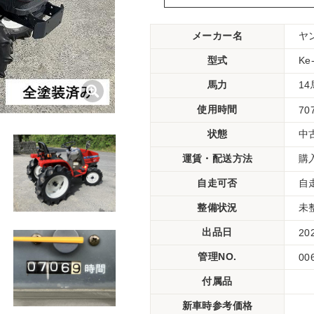
メーカー名
ヤ
型式
K
馬力
1
使用時間
70
状態
中
運賃・配送方法
購
自走可否
自
整備状況
未
出品日
20
管理NO.
00
付属品
新車時参考価格