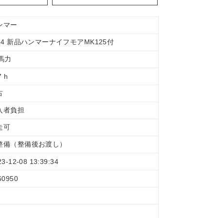
ンマー
e-4 新品ハンマーナイフモアMK125付
4馬力
7 h
古
入者負担
走可
整備（整備後お渡し）
23-12-08 13:39:34
60950