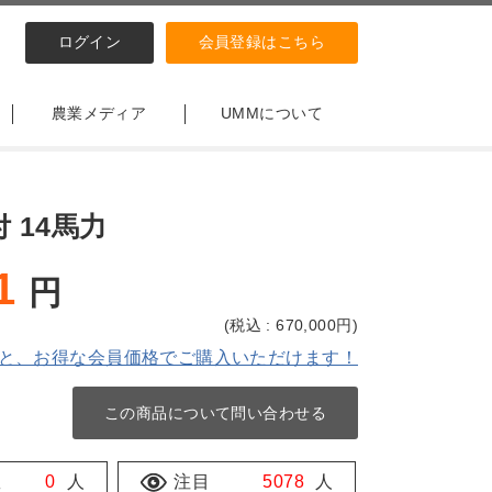
ログイン
会員登録はこちら
農業メディア
UMMについて
 14馬力
1
円
(
税込 : 670,000
円)
と、お得な会員価格でご購入いただけます！
この商品について問い合わせる
数
0
人
注目
5078
人