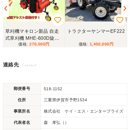
リ
草刈機マキロン新品 自走
トラクターヤンマーEF222
式草刈機 MHE-600D旋回
270,000
1,450,000
アシスト機能付き
連絡先
Contact
郵便番号
518-1152
住所
三重県伊賀市予野1534
事業所名
株式会社 ケイ・エス・エンタープライズ
代表者名
森 孝弘（）