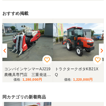
三重県／田中伸宜
昨年にトラクターを購入。丁寧なやり取り、丁寧な
整備、親切な納車。すべてにおいて満足していたの
おすすめ掲載
で、今回トラクターの塗装整備を依頼しました。納
車が楽しみです。
コンバインヤンマーAJ219
トラクタークボタKB21X
農機具専門店 三重発送整
Q
1,280,000
1,220,000
備済み
同カテゴリの新着商品