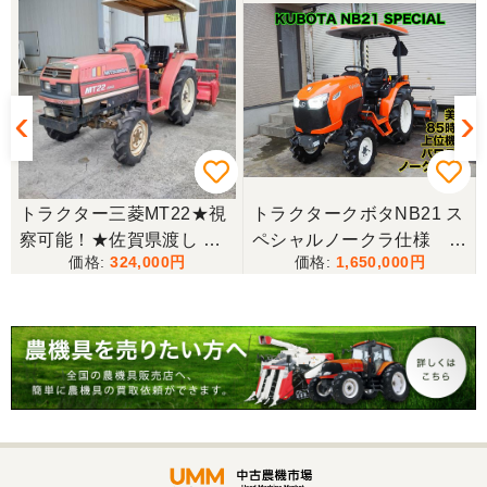
★
トラクター三菱MT22★視
トラクタークボタNB21 ス
察可能！★佐賀県渡し 三
ペシャルノークラ仕様 上
324,000
1,650,000
菱 トラクター MT22 22馬
位機種
力 2462h キャノピー付 パ
ワステ R1426S ロータリ
ー MT 4WD ディーゼル 現
状渡し【P11460730】