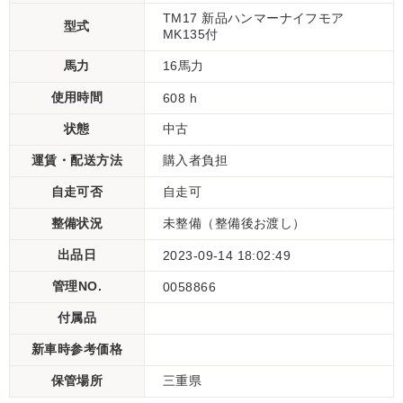
TM17 新品ハンマーナイフモア
型式
MK135付
馬力
16馬力
使用時間
608 h
状態
中古
運賃・配送方法
購入者負担
自走可否
自走可
整備状況
未整備（整備後お渡し）
出品日
2023-09-14 18:02:49
管理NO.
0058866
付属品
新車時参考価格
保管場所
三重県