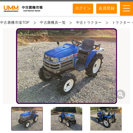
ログイン
会員登録
中古農機市場TOP
中古農機具一覧
中古トラクター
トラクター 