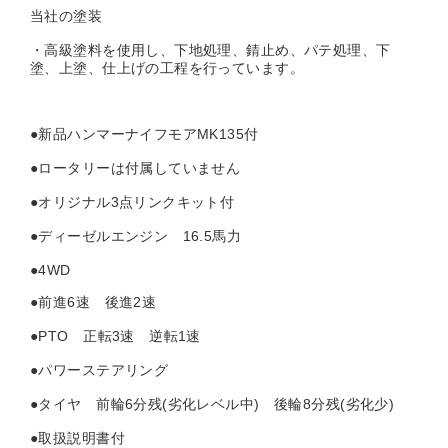
当社の塗装
・高級塗料を使用し、下地処理、錆止め、パテ処理、下
塗、上塗、仕上げの工程を行っています。
●新品ハンマーナイフモアMK135付
●ロータリーは付属していません
●オリジナル3点リンクキット付
●ディーゼルエンジン 16.5馬力
●4WD
●前進6速 後進2速
●PTO 正転3速 逆転1速
●パワーステアリング
●タイヤ 前輪6分残(劣化レベル中) 後輪8分残(劣化少)
●取扱説明書付