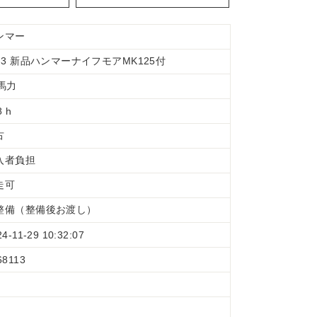
ンマー
e-3 新品ハンマーナイフモアMK125付
3馬力
8 h
古
入者負担
走可
整備（整備後お渡し）
24-11-29 10:32:07
68113