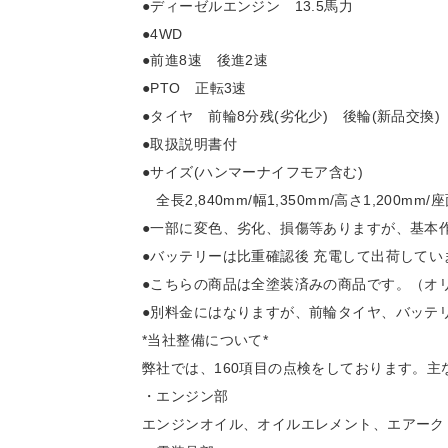
●ディーゼルエンジン 13.5馬力
●4WD
●前進8速 後進2速
●PTO 正転3速
●タイヤ 前輪8分残(劣化少) 後輪(新品交換
●取扱説明書付
●サイズ(ハンマーナイフモア含む)
全長2,840mm/幅1,350mm/高さ1,200mm/
●一部に変色、劣化、損傷等ありますが、基本
●バッテリーは比重確認後 充電して出荷してい
●こちらの商品は全塗装済みの商品です。（オ
●別料金にはなりますが、前輪タイヤ、バッテ
*当社整備について*
弊社では、160項目の点検をしております。
・エンジン部
エンジンオイル、オイルエレメント、エアーク