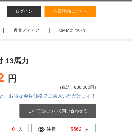
ログイン
会員登録はこちら
農業メディア
UMMについて
 13馬力
2
円
(
税込 : 680,000
円)
と、お得な会員価格でご購入いただけます！
この商品について問い合わせる
数
0
人
注目
5562
人