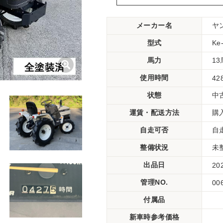
メーカー名
ヤ
型式
K
馬力
1
使用時間
42
状態
中
運賃・配送方法
購
自走可否
自
整備状況
未
出品日
20
管理NO.
00
付属品
新車時参考価格