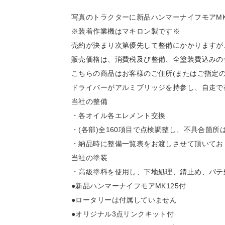
写真のトラクターに新品ハンマーナイフモアMK12
※装着作業機はマキロン製です※
売約が決まり次第優先して整備にかかりますが
販売価格は、消費税及び整備、全塗装費込みの
こちらの商品はお客様のご住所(またはご指定
ドライバーがアルミブリッジを持参し、自走で
当社の整備
・各オイル各エレメント交換
・(各部)全160項目で点検調整し、不具合箇
・納品時に整備一覧表をお渡しさせて頂いてお
当社の塗装
・高級塗料を使用し、下地処理、錆止め、パテ
●新品ハンマーナイフモアMK125付
●ロータリーは付属していません
●オリジナル3点リンクキット付