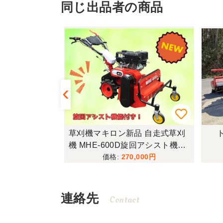
同じ出品者の商品
ントオリジナ
草刈機マキロン新品 自走式草刈
 KS3P
機 MHE-600D旋回アシスト機能
付き
000
270,000
連絡先
Contact