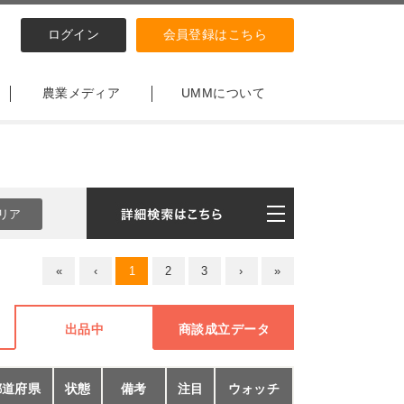
ログイン
会員登録はこちら
農業メディア
UMMについて
«
‹
1
2
3
›
»
出品中
商談成立データ
都道府県
状態
備考
注目
ウォッチ