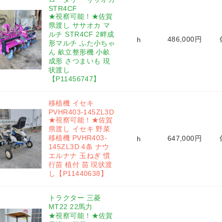
STR4CF 
★視察可能！★佐賀
県渡し ササオカ マ
ルチ STR4CF 2畔成
486,000円
h
形マルチ ふた小ちゃ
ん 畝立整形機 小畝
成形 さつまいも 現
状渡し
【P11456747】
移植機 イセキ 
PVHR403-145ZL3D 
★視察可能！★佐賀
県渡し イセキ 野菜
移植機 PVHR403-
647,000円
h
145ZL3D 4条 ナウ
エルナナ 玉ねぎ 慣
行苗 植付 苗 現状渡
し【P11440638】
トラクター 三菱 
MT22 22馬力
★視察可能！★佐賀