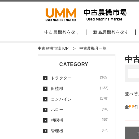
中古農機具を探す
新品農機具を探す
中古農機市場TOP
中古農機具一覧
中
CATEGORY
(305)
トラクター
(132)
田植機
並べ替
(178)
コンバイン
全
58
件
(90)
ハロー
(50)
籾摺機
(62)
管理機