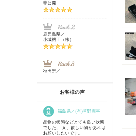
非公開
茨城県／
近江商事合同会社：「茨城中古
農建機販売」
鹿児島県／
小城機工（株）
千葉県／
株式会社テクノ・タカ
秋田県／
TMKトレーディング株式会社
福岡県／
株式会社カドワキ機械（旧ナカ
お客様の声
ガワ農機商会）
香川県／
福島県／(有)草野商事
農機リンクス
東京都／
株式会社マーケットエンタープ
品物の状態などとても良い状態
ライズ
でした。 又、欲しい物があれば
お願いしたいです。