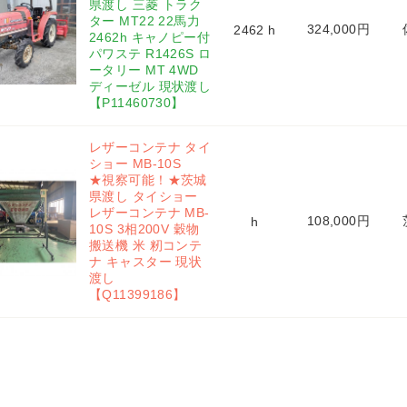
県渡し 三菱 トラク
ター MT22 22馬力 
324,000円
2462 h
2462h キャノピー付 
パワステ R1426S ロ
ータリー MT 4WD 
ディーゼル 現状渡し
【P11460730】
レザーコンテナ タイ
ショー MB-10S 
★視察可能！★茨城
県渡し タイショー 
レザーコンテナ MB-
108,000円
h
10S 3相200V 穀物
搬送機 米 籾コンテ
ナ キャスター 現状
渡し
【Q11399186】