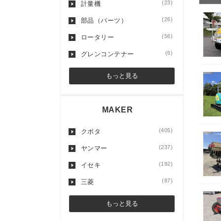
(23)
計量機
(26)
部品（パーツ）
(56)
ロータリー
(6)
グレンコンテナー
もっと見る
MAKER
(405)
クボタ
(237)
ヤンマー
(192)
イセキ
(87)
三菱
もっと見る