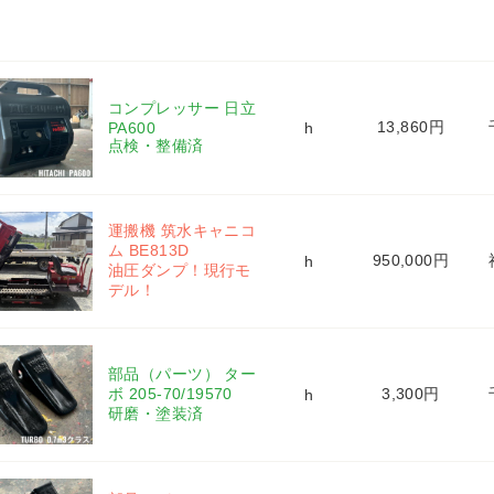
コンプレッサー 日立 
13,860円
PA600 
h
点検・整備済
運搬機 筑水キャニコ
ム BE813D 
950,000円
h
油圧ダンプ！現行モ
デル！
部品（パーツ） ター
ボ 205-70/19570 
3,300円
h
研磨・塗装済