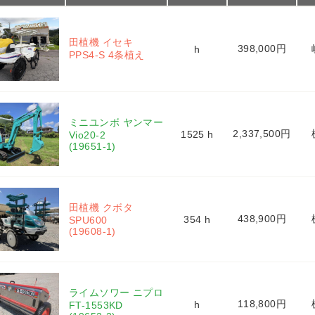
田植機 イセキ 
398,000円
h
PPS4-S 4条植え
ミニユンボ ヤンマー 
2,337,500円
1525 h
Vio20-2 
(19651-1)
田植機 クボタ 
438,900円
354 h
SPU600 
(19608-1)
ライムソワー ニプロ 
118,800円
h
FT-1553KD 