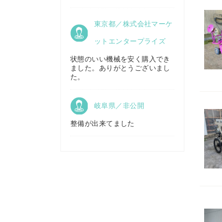
京都府／
東京都／株式会社マーケ
株式会社キリノ
秋田県／
TMKトレーディング株式会社
ットエンタープライズ
状態のいい機械を安く購入でき
ました。ありがとうございまし
福島県／
た。
(有)草野商事
岐阜県／非公開
整備が出来てました
山形県／
株式会社ノーキステージ
岡山県／
ツカサ商会 津山営業所