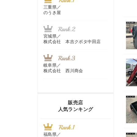
三重県／
のうき屋
宮城県／
株式会社 本吉クボタ中田店
岐阜県／
株式会社 西川商会
香川県／
農機リンクス
販売店
人気ランキング
山梨県／
株式会社 ヨダ兄弟商会
福島県／