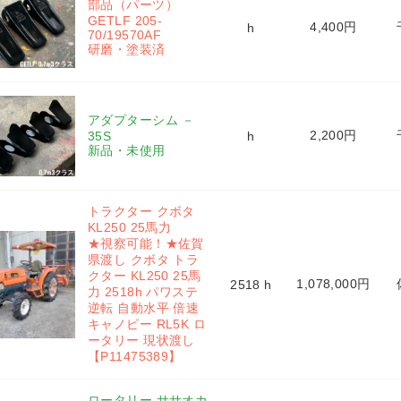
部品（パーツ） 
GETLF 205-
4,400円
h
70/19570AF 
研磨・塗装済
アダプターシム － 
2,200円
35S 
h
新品・未使用
トラクター クボタ 
KL250 25馬力
★視察可能！★佐賀
県渡し クボタ トラ
クター KL250 25馬
1,078,000円
2518 h
力 2518h パワステ 
逆転 自動水平 倍速 
キャノピー RL5K ロ
ータリー 現状渡し
【P11475389】
ロータリー ササオカ 