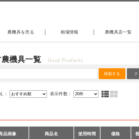
農機具を売る
相場情報
農機具店一覧
古農機具一覧
Used Products
え：
表示件数：
商品画像
商品名
使用時間
価格