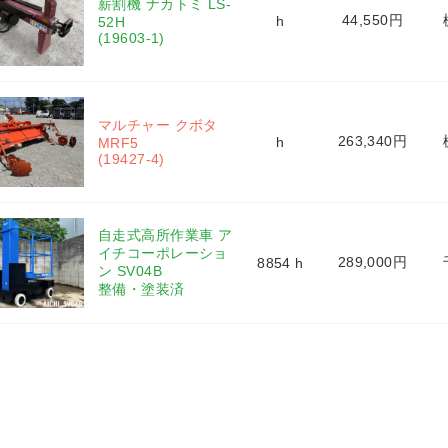
薪割機 ナカトミ LS-
44,550円
h
52H 
(19603-1)
マルチャー クボタ 
263,340円
h
MRF5 
(19427-4)
自走式高所作業車 ア
イチコーポレーショ
289,000円
8854 h
ン SV04B 
整備・塗装済