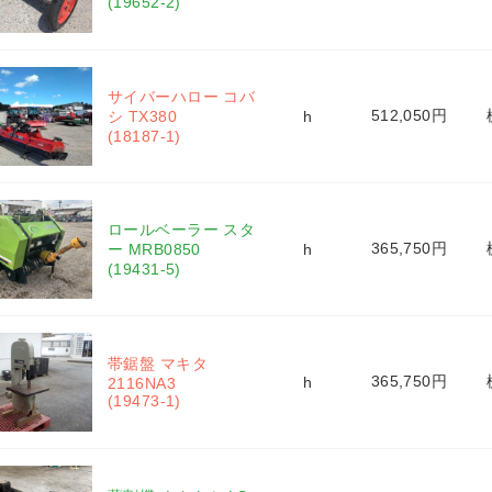
(19652-2)
サイバーハロー コバ
512,050円
シ TX380 
h
(18187-1)
ロールベーラー スタ
365,750円
ー MRB0850 
h
(19431-5)
帯鋸盤 マキタ 
365,750円
h
2116NA3 
(19473-1)