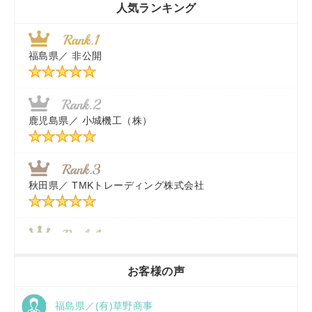
人気ランキング
茨城県／
近江商事合同会社：「茨城中古農建機販売」
福島県／
非公開
千葉県／
株式会社テクノ・タカ
福岡県／
株式会社カドワキ機械（旧ナカガワ農機商会）
鹿児島県／
小城機工（株）
東京都／
株式会社マーケットエンタープライズ
秋田県／
TMKトレーディング株式会社
秋田県／
TMKトレーディング株式会社
香川県／
農機リンクス
お客様の声
福島県／(有)草野商事