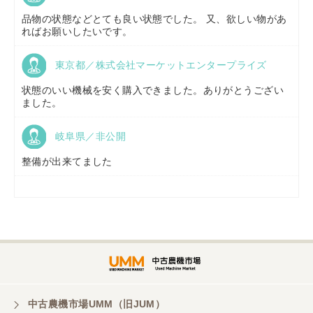
京都府／
株式会社キリノ
品物の状態などとても良い状態でした。 又、欲しい物があ
ればお願いしたいです。
東京都／株式会社マーケットエンタープライズ
福島県／
(有)草野商事
状態のいい機械を安く購入できました。ありがとうござい
ました。
岐阜県／非公開
山形県／
株式会社ノーキステージ
整備が出来てました
岡山県／
ツカサ商会 津山営業所
埼玉県／
株式会社トミタモータース
中古農機市場UMM（旧JUM）