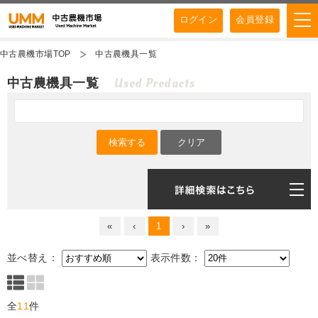
ログイン
会員登録
中古農機市場TOP
中古農機具一覧
Used Products
中古農機具一覧
«
‹
1
›
»
並べ替え：
表示件数：
全
11
件