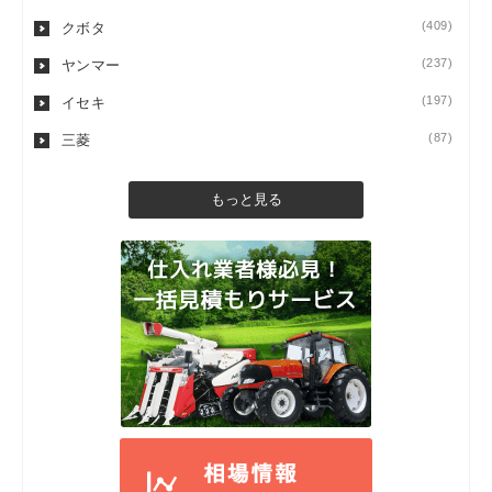
(409)
クボタ
(237)
ヤンマー
(197)
イセキ
(87)
三菱
もっと見る