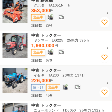
中古 耕運機
クボタ TA1051N h
353,000
円
2
出品中
注目数 294
中古 トラクター
ヤンマー EG225 25馬力 395 h
1,960,000
円
2
出品中
注目数 679
中古 トラクター
イセキ TA230 23馬力 1371 h
226,000
円
2
値下げ
出品中
注目数 456
中古 トラクター
ニューホランド TD5050 95馬力 1922 h