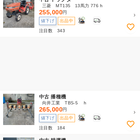
三菱 MT135 13馬力 776 h
255,000
円
2
値下げ
出品中
注目数 343
中古 播種機
向井工業 TBS-5 h
265,000
円
2
値下げ
出品中
注目数 184