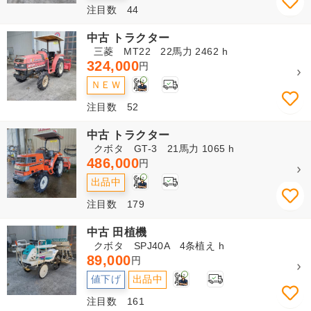
注目数 44
中古 トラクター
三菱 MT22 22馬力 2462 h
324,000
円
2
ＮＥＷ
注目数 52
中古 トラクター
クボタ GT-3 21馬力 1065 h
486,000
円
2
出品中
注目数 179
中古 田植機
クボタ SPJ40A 4条植え h
89,000
円
2
値下げ
出品中
注目数 161