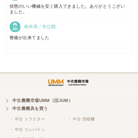
状態のいい機械を安く購入できました。ありがとうござい
ました。
岐阜県／非公開
山形県／
株式会社ノーキステージ
整備が出来てました
岡山県／
ツカサ商会 津山営業所
埼玉県／
株式会社トミタモータース
中古農機市場UMM（旧JUM）
中古農機具を買う
三重県／
株式会社 ケイ・エス・エンタープライズ
・ 中古 トラクター
・ 中古 田植機
・ 中古 コンバイン