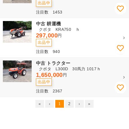
出品中
注目数 1453
中古 耕運機
クボタ KRA750 h
297,000
円
出品中
注目数 940
中古 トラクター
クボタ L300D 30馬力 1017 h
1,650,000
円
出品中
注目数 2367
«
‹
1
2
›
»