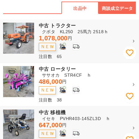
出品中
商談成立データ
中古 トラクター
クボタ KL250 25馬力 2518 h
1,078,000
円
2
ＮＥＷ
注目数 65
中古 ロータリー
ササオカ STR4CF h
486,000
円
2
ＮＥＷ
注目数 38
中古 移植機
イセキ PVHR403-145ZL3D h
647,000
円
2
ＮＥＷ