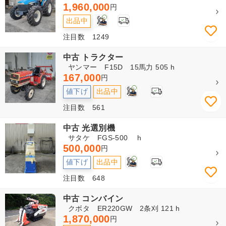
1,960,000
円
2
出品中
注目数 1249
中古 トラクター
ヤンマー F15D 15馬力 505 h
167,000
円
2
値下げ
出品中
注目数 561
中古 光選別機
サタケ FGS-500 h
500,000
円
2
値下げ
出品中
注目数 648
中古 コンバイン
クボタ ER220GW 2条刈 121 h
1,870,000
円