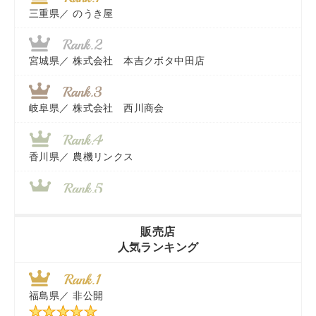
三重県／
のうき屋
宮城県／
株式会社 本吉クボタ中田店
岐阜県／
株式会社 西川商会
香川県／
農機リンクス
山梨県／
株式会社 ヨダ兄弟商会
販売店
人気ランキング
茨城県／
近江商事合同会社：「茨城中古農建機販売」
福島県／
非公開
千葉県／
株式会社テクノ・タカ