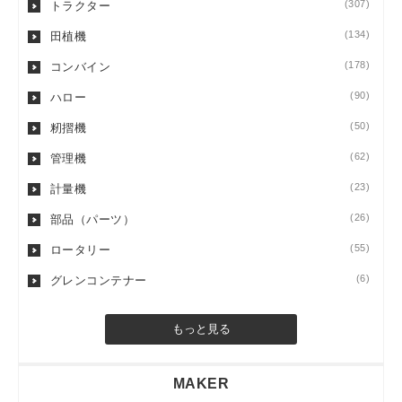
(307)
トラクター
(134)
田植機
(178)
コンバイン
(90)
ハロー
(50)
籾摺機
(62)
管理機
(23)
計量機
(26)
部品（パーツ）
(55)
ロータリー
(6)
グレンコンテナー
もっと見る
MAKER