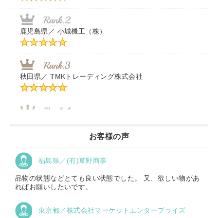
福岡県／
株式会社カドワキ機械（旧ナカガワ農機商会）
鹿児島県／
小城機工（株）
東京都／
株式会社マーケットエンタープライズ
秋田県／
TMKトレーディング株式会社
秋田県／
TMKトレーディング株式会社
香川県／
農機リンクス
お客様の声
福島県／(有)草野商事
京都府／
株式会社キリノ
品物の状態などとても良い状態でした。 又、欲しい物があ
ればお願いしたいです。
東京都／株式会社マーケットエンタープライズ
福島県／
(有)草野商事