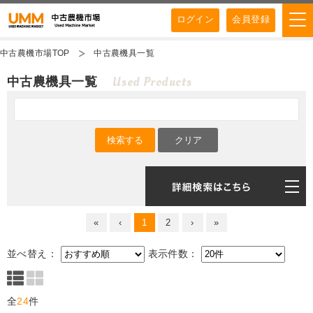
ログイン
会員登録
中古農機市場TOP
中古農機具一覧
Used Products
中古農機具一覧
«
‹
1
2
›
»
並べ替え：
表示件数：
全
24
件