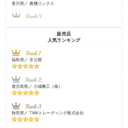
香川県／
農機リンクス
山梨県／
株式会社 ヨダ兄弟商会
販売店
人気ランキング
茨城県／
近江商事合同会社：「茨城中古農建機販売」
福島県／
非公開
千葉県／
株式会社テクノ・タカ
福岡県／
株式会社カドワキ機械（旧ナカガワ農機商会）
鹿児島県／
小城機工（株）
東京都／
株式会社マーケットエンタープライズ
秋田県／
TMKトレーディング株式会社
秋田県／
TMKトレーディング株式会社