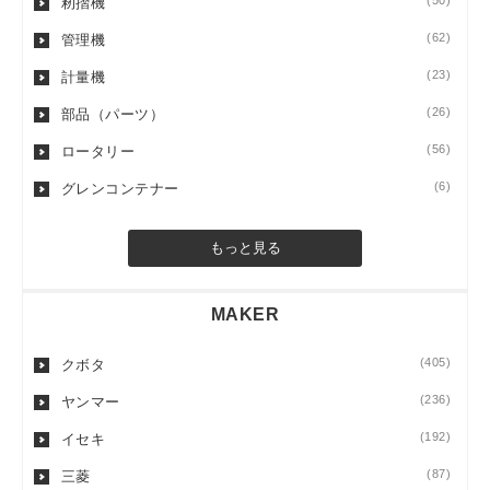
(50)
籾摺機
(62)
管理機
(23)
計量機
(26)
部品（パーツ）
(56)
ロータリー
(6)
グレンコンテナー
もっと見る
MAKER
(405)
クボタ
(236)
ヤンマー
(192)
イセキ
(87)
三菱