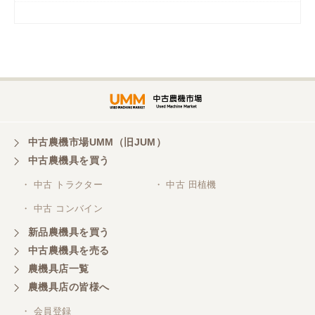
岡山県／
ツカサ商会 津山営業所
埼玉県／
株式会社トミタモータース
中古農機市場UMM（旧JUM）
中古農機具を買う
三重県／
株式会社 ケイ・エス・エンタープライズ
・ 中古 トラクター
・ 中古 田植機
・ 中古 コンバイン
新品農機具を買う
中古農機具を売る
農機具店一覧
農機具店の皆様へ
・ 会員登録