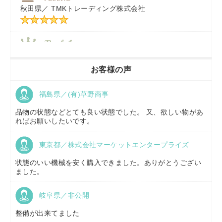
秋田県／
TMKトレーディング株式会社
秋田県／
TMKトレーディング株式会社
香川県／
農機リンクス
お客様の声
福島県／(有)草野商事
京都府／
株式会社キリノ
品物の状態などとても良い状態でした。 又、欲しい物があ
ればお願いしたいです。
東京都／株式会社マーケットエンタープライズ
福島県／
(有)草野商事
状態のいい機械を安く購入できました。ありがとうござい
ました。
岐阜県／非公開
山形県／
株式会社ノーキステージ
整備が出来てました