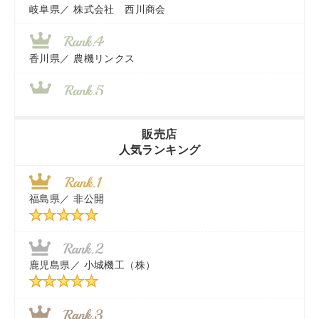
岐阜県／
株式会社 西川商会
香川県／
農機リンクス
山梨県／
株式会社 ヨダ兄弟商会
販売店
人気ランキング
茨城県／
近江商事合同会社：「茨城中古農建機販売」
福島県／
非公開
千葉県／
株式会社テクノ・タカ
福岡県／
株式会社カドワキ機械（旧ナカガワ農機商会）
鹿児島県／
小城機工（株）
東京都／
株式会社マーケットエンタープライズ