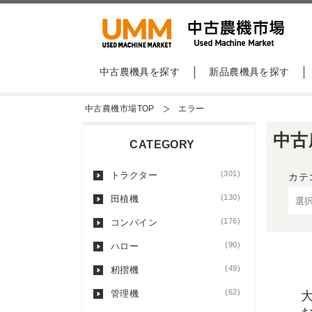
中古農機具を探す
新品農機具を探す
中古農機市場TOP
エラー
中古
CATEGORY
(301)
トラクター
カテ
(130)
田植機
(176)
コンバイン
(90)
ハロー
(49)
籾摺機
(62)
管理機