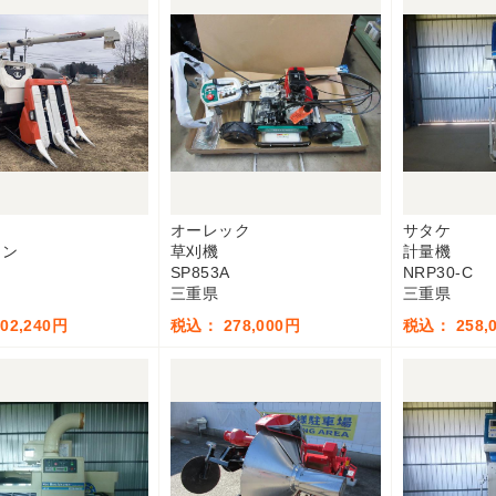
オーレック
サタケ
イン
草刈機
計量機
SP853A
NRP30-C
三重県
三重県
02,240円
税込： 278,000円
税込： 258,