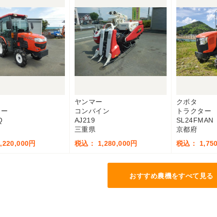
ヤンマー
クボタ
ター
コンバイン
トラクター
Q
AJ219
SL24FMAN
三重県
京都府
220,000円
税込： 1,280,000円
税込： 1,750
おすすめ農機をすべて見る