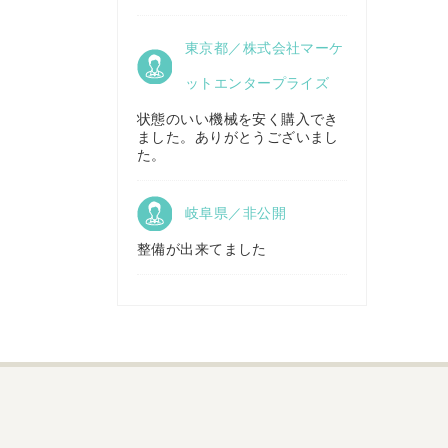
京都府／
東京都／株式会社マーケ
株式会社キリノ
秋田県／
TMKトレーディング株式会社
ットエンタープライズ
状態のいい機械を安く購入でき
ました。ありがとうございまし
福島県／
た。
(有)草野商事
岐阜県／非公開
整備が出来てました
山形県／
株式会社ノーキステージ
岡山県／
ツカサ商会 津山営業所