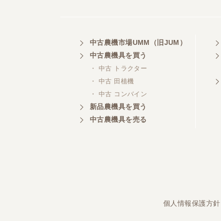
埼玉県／
中古農機市場UMM（旧JUM）
株式会社トミタモータース
中古農機具を買う
・ 中古 トラクター
・ 中古 田植機
・ 中古 コンバイン
三重県／
株式会社 ケイ・エス・エンタ
新品農機具を買う
ープライズ
中古農機具を売る
個人情報保護方針