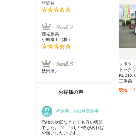
非公開
茨城県／
近江商事合同会社：「茨城中古
農建機販売」
鹿児島県／
小城機工（株）
千葉県／
株式会社テクノ・タカ
クボタ
トラク
秋田県／
KB21X 
TMKトレーディング株式会社
三重県
福岡県／
株式会社カドワキ機械（旧ナカ
税込： 1,
お客様の声
ガワ農機商会）
香川県／
福島県／(有)草野商事
農機リンクス
東京都／
株式会社マーケットエンタープ
品物の状態などとても良い状態
ライズ
でした。 又、欲しい物があれば
お願いしたいです。