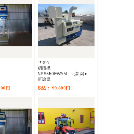
サタケ
籾摺機
NPS550EWAM 北新潟●
新潟県
000円
税込： 99,880円