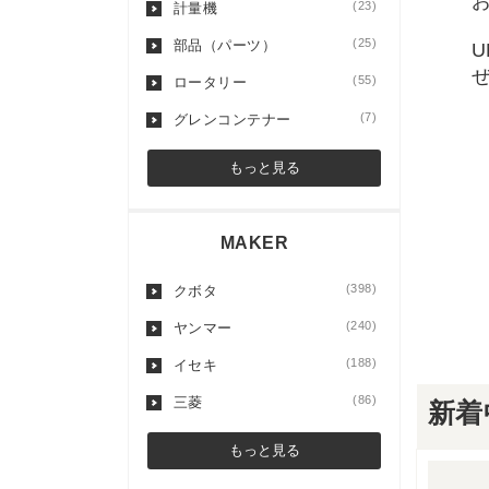
(23)
計量機
(25)
部品（パーツ）
(55)
ロータリー
(7)
グレンコンテナー
もっと見る
MAKER
(398)
クボタ
(240)
ヤンマー
(188)
イセキ
(86)
三菱
新着
もっと見る