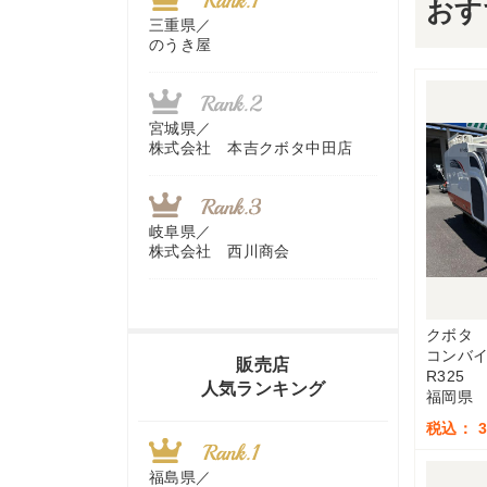
おす
三重県／
のうき屋
宮城県／
株式会社 本吉クボタ中田店
岐阜県／
株式会社 西川商会
クボタ
香川県／
コンバ
農機リンクス
販売店
R325
人気ランキング
福岡県
税込： 3,
山梨県／
株式会社 ヨダ兄弟商会
福島県／