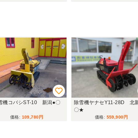
雪機コバシST-10 新潟●〇
除雪機ヤナセY11-28D 北
〇★
109,780
559,900