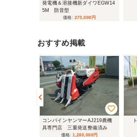
KR55
発電機＆溶接機新ダイワEGW14
5M 防音型
,000
273,000
おすすめ掲載
433FF-UG
コンバインヤンマーAJ219農機
ト
具専門店 三重発送整備済み
,000
1,280,000