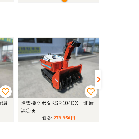
新潟
除雪機クボタKSR104DX 北新
除雪機ホンダH
潟〇★
★
279,950