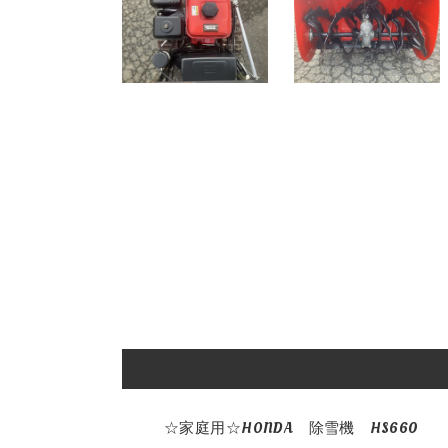
☆家庭用☆HONDA　除雪機　HS660