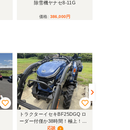
00
除雪機ヤナセ8-11G
除雪機オー
386,000
トラクターイセキBF25DGQ ロ
トラクターク
ーダー付僅か38時間！極上！現
行モデル！
応談
?