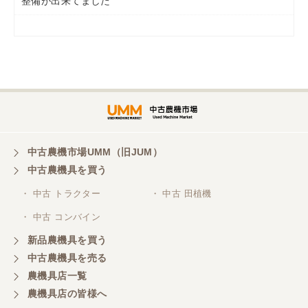
整備が出来てました
岡山県／
ツカサ商会 津山営業所
埼玉県／
株式会社トミタモータース
中古農機市場UMM（旧JUM）
中古農機具を買う
三重県／
株式会社 ケイ・エス・エンタープライズ
・ 中古 トラクター
・ 中古 田植機
・ 中古 コンバイン
新品農機具を買う
中古農機具を売る
農機具店一覧
農機具店の皆様へ