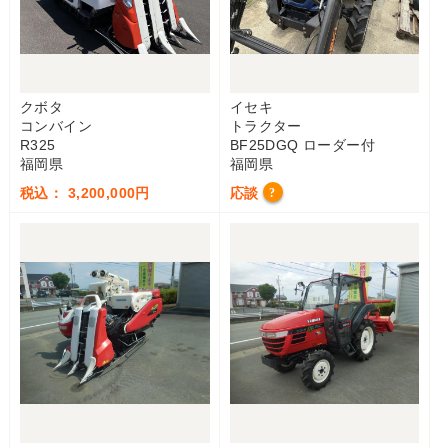
クボタ
イセキ
コンバイン
トラクター
R325
BF25DGQ ローダー付
福岡県
福岡県
税込： 3,200,000円
応談
?