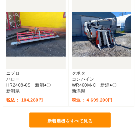
ニプロ
クボタ
ハロー
コンバイン
HR2408-0S 新潟●〇
WR460M-C 新潟●〇
新潟県
新潟県
税込： 104,280円
税込： 4,699,200円
新着農機をすべて見る