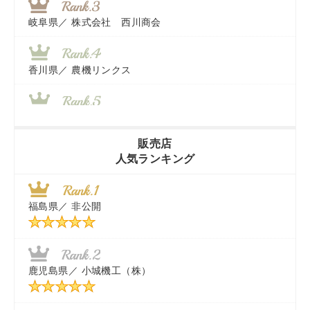
岐阜県／
株式会社 西川商会
香川県／
農機リンクス
山梨県／
株式会社 ヨダ兄弟商会
販売店
人気ランキング
茨城県／
近江商事合同会社：「茨城中古農建機販売」
福島県／
非公開
千葉県／
株式会社テクノ・タカ
福岡県／
株式会社カドワキ機械（旧ナカガワ農機商会）
鹿児島県／
小城機工（株）
東京都／
株式会社マーケットエンタープライズ