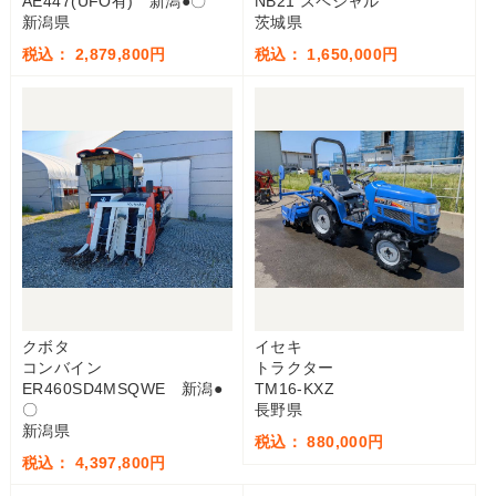
AE447(UFO有) 新潟●〇
NB21 スペシャル
新潟県
茨城県
税込： 2,879,800円
税込： 1,650,000円
クボタ
イセキ
コンバイン
トラクター
ER460SD4MSQWE 新潟●
TM16-KXZ
〇
長野県
新潟県
税込： 880,000円
税込： 4,397,800円