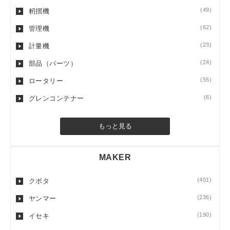
(49)
籾摺機
(62)
管理機
(23)
計量機
(24)
部品（パーツ）
(55)
ロータリー
(6)
グレンコンテナー
もっと見る
MAKER
(401)
クボタ
(236)
ヤンマー
(190)
イセキ