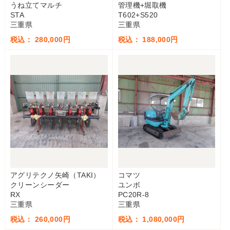
うね立てマルチ
管理機+堀取機
STA
T602+S520
三重県
三重県
税込： 280,000円
税込： 188,000円
アグリテクノ矢崎（TAKI）
コマツ
クリーンシーダー
ユンボ
RX
PC20R-8
三重県
三重県
税込： 260,000円
税込： 1,080,000円