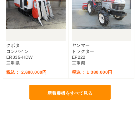
クボタ
ヤンマー
コンバイン
トラクター
ER335-HDW
EF222
三重県
三重県
税込： 2,680,000円
税込： 1,380,000円
新着農機をすべて見る