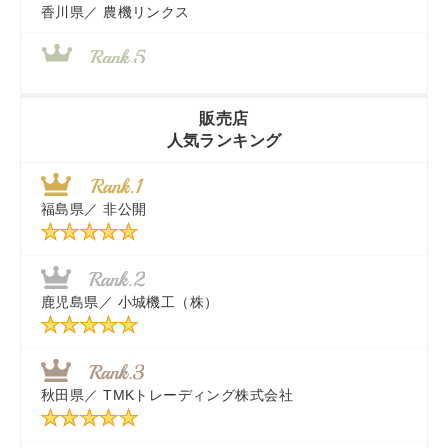
香川県／
農機リンクス
山梨県／
株式会社 ヨダ兄弟商会
販売店
人気ランキング
茨城県／
近江商事合同会社：「茨城中古農建機販売」
福島県／
非公開
千葉県／
株式会社テクノ・タカ
福岡県／
株式会社カドワキ機械（旧ナカガワ農機商会）
鹿児島県／
小城機工（株）
東京都／
株式会社マーケットエンタープライズ
秋田県／
TMKトレーディング株式会社
秋田県／
TMKトレーディング株式会社