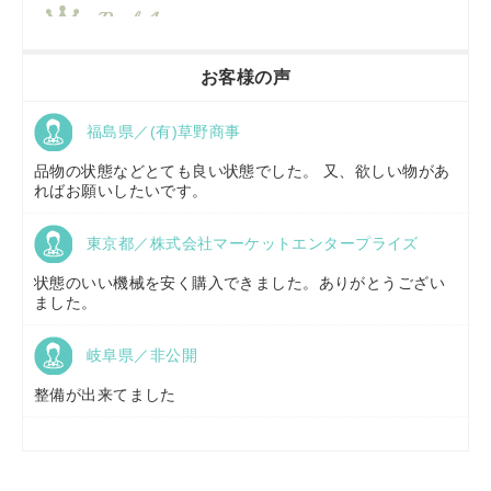
香川県／
農機リンクス
お客様の声
福島県／(有)草野商事
京都府／
株式会社キリノ
品物の状態などとても良い状態でした。 又、欲しい物があ
ればお願いしたいです。
東京都／株式会社マーケットエンタープライズ
福島県／
(有)草野商事
状態のいい機械を安く購入できました。ありがとうござい
ました。
岐阜県／非公開
山形県／
株式会社ノーキステージ
整備が出来てました
岡山県／
ツカサ商会 津山営業所