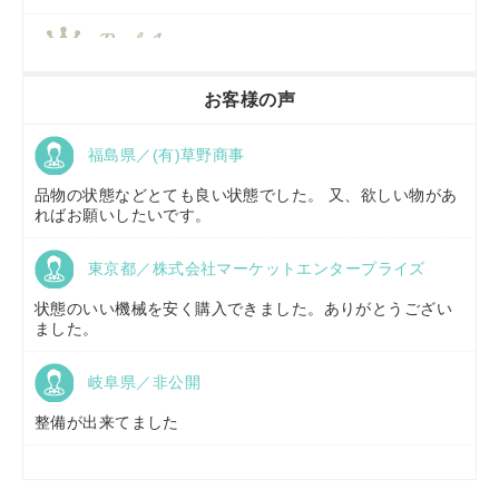
香川県／
農機リンクス
お客様の声
福島県／(有)草野商事
京都府／
株式会社キリノ
品物の状態などとても良い状態でした。 又、欲しい物があ
ればお願いしたいです。
東京都／株式会社マーケットエンタープライズ
福島県／
(有)草野商事
状態のいい機械を安く購入できました。ありがとうござい
ました。
岐阜県／非公開
山形県／
株式会社ノーキステージ
整備が出来てました
岡山県／
ツカサ商会 津山営業所