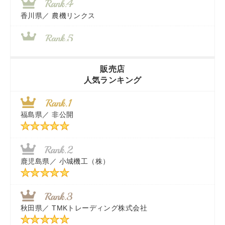
香川県／
農機リンクス
山梨県／
株式会社 ヨダ兄弟商会
販売店
人気ランキング
茨城県／
近江商事合同会社：「茨城中古農建機販売」
福島県／
非公開
千葉県／
株式会社テクノ・タカ
福岡県／
株式会社カドワキ機械（旧ナカガワ農機商会）
鹿児島県／
小城機工（株）
東京都／
株式会社マーケットエンタープライズ
秋田県／
TMKトレーディング株式会社
秋田県／
TMKトレーディング株式会社