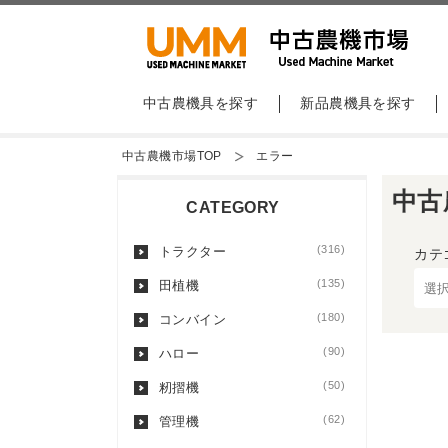
中古農機具を探す
新品農機具を探す
中古農機市場TOP
エラー
中古
CATEGORY
(316)
トラクター
カテ
(135)
田植機
(180)
コンバイン
(90)
ハロー
(50)
籾摺機
(62)
管理機