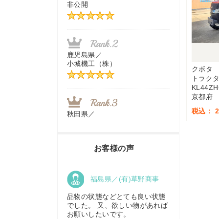
非公開
茨城県／
近江商事合同会社：「茨城中古
農建機販売」
鹿児島県／
小城機工（株）
クボタ
トラク
千葉県／
KL44Z
株式会社テクノ・タカ
京都府
税込： 2,
秋田県／
TMKトレーディング株式会社
福岡県／
株式会社カドワキ機械（旧ナカ
お客様の声
ガワ農機商会）
香川県／
福島県／(有)草野商事
農機リンクス
東京都／
株式会社マーケットエンタープ
品物の状態などとても良い状態
ライズ
でした。 又、欲しい物があれば
お願いしたいです。