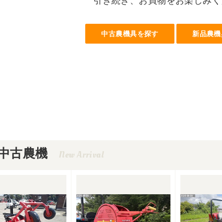
引き続き、お買物をお楽しみく
中古農機具を探す
新品農機
中古農機
New Arrival