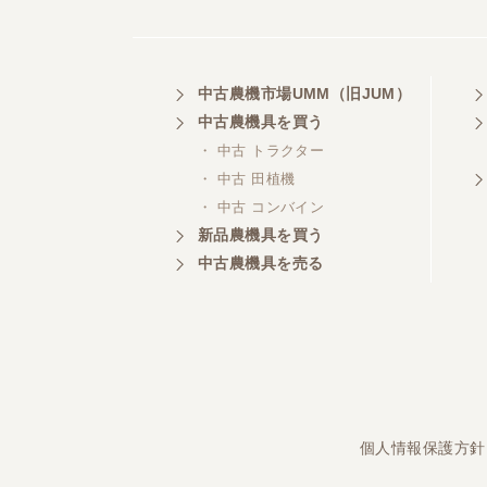
埼玉県／
中古農機市場UMM（旧JUM）
株式会社トミタモータース
中古農機具を買う
・ 中古 トラクター
・ 中古 田植機
・ 中古 コンバイン
三重県／
株式会社 ケイ・エス・エンタ
新品農機具を買う
ープライズ
中古農機具を売る
個人情報保護方針