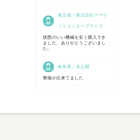
京都府／
東京都／株式会社マーケ
株式会社キリノ
秋田県／
TMKトレーディング株式会社
ットエンタープライズ
状態のいい機械を安く購入でき
ました。ありがとうございまし
福島県／
た。
(有)草野商事
岐阜県／非公開
整備が出来てました
山形県／
株式会社ノーキステージ
岡山県／
ツカサ商会 津山営業所