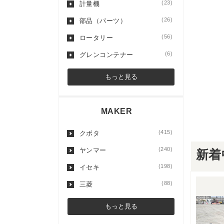
(23)
計量機
(26)
部品（パーツ）
(56)
ロータリー
(6)
グレンコンテナー
もっと見る
MAKER
(415)
クボタ
(240)
ヤンマー
新着
(198)
イセキ
(88)
三菱
もっと見る