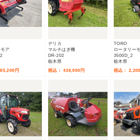
デリカ
TORO
ルモア
マルチはぎ機
ロータリー
2
DR-202
3500D_2
栃木県
栃木県
85,200円
税込： 438,900円
税込： 2,200