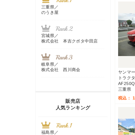
三重県／
のうき屋
宮城県／
株式会社 本吉クボタ中田店
岐阜県／
株式会社 西川商会
ヤンマ
トラク
AF250Q
三重県
香川県／
税込： 1,
農機リンクス
販売店
人気ランキング
山梨県／
株式会社 ヨダ兄弟商会
福島県／