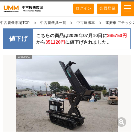
ログイン
会員登録
中古農機市場TOP
中古農機具一覧
中古運搬車
運搬車 アテックス X
こちらの商品は2026年07月10日に
365750円
値下げ
から
351120円
に値下げされました。