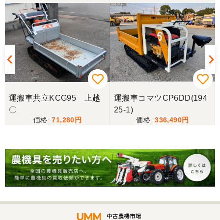
運搬車共立KCG95 上越
運搬車コマツCP6DD(194
〇
25-1)
71,280
336,490