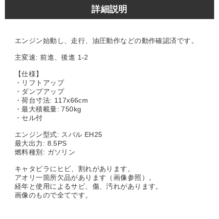
詳細説明
エンジン始動し、走行、油圧動作などの動作確認済です。
主変速: 前進、後進 1-2
【仕様】
・リフトアップ
・ダンプアップ
・荷台寸法: 117x66cm
・最大積載量: 750kg
・セル付
エンジン型式: スバル EH25
最大出力: 8.5PS
燃料種別: ガソリン
キャタピラにヒビ、割れがあります。
アオリ一箇所欠品があります（画像参照）。
経年と使用によるサビ、傷、汚れがあります。
画像のもので全てです。