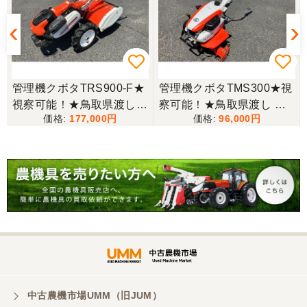
時にも親切な対応をありがとうございました。又機
会があれば宜しくお願いします。ありがとうござい
ます。
東京都／松浦克美
管理機クボタTRS900-F★
管理機クボタTMS300★視
エンジンが一発でかかり嬉しかったです。
視察可能！★鳥取県渡し
察可能！★鳥取県渡し ク
177,000
96,000
クボタ 管理機 TRS900-F
ボタ 管理機 TMS300 ガソ
7馬力 ガソリン 耕運機 農
リン 耕運機 農用トラクタ
東京都／松浦克美
用トラクター 歩行型 陽菜
ー 歩行型 ミニ耕運機 現状
対応が良く、機械も良いようです。
現状渡し【P11485814】
渡し【P11485817】
東京都／購入者
非常に丁寧に対応して頂きありがとうございまし
た。また機会があればよろしくお願いします。
東京都／がーさん
中古農機市場UMM（旧JUM）