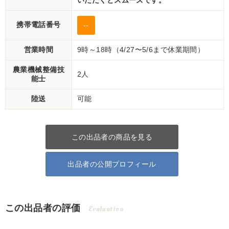
いただくとスムーズです。
携帯電話番号
--
営業時間
9時～18時（4/27〜5/6まで休業期間）
農業機械整備技
2人
能士
陸送
可能
この出品者の商品を見る
出品者の公開プロフィール
この出品者の評価
Evaluation