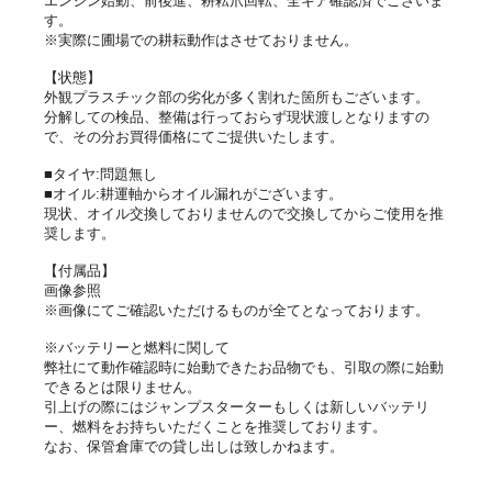
エンジン始動、前後進、耕耘爪回転、全ギア確認済でございま
す。
※実際に圃場での耕耘動作はさせておりません。
【状態】
外観プラスチック部の劣化が多く割れた箇所もございます。
分解しての検品、整備は行っておらず現状渡しとなりますの
で、その分お買得価格にてご提供いたします。
■タイヤ:問題無し
■オイル:
耕運軸からオイル漏れがございます。
現状、オイル交換しておりませんので交換してからご使用を推
奨します。
【付属品】
画像参照
※画像にてご確認いただけるものが全てとなっております。
※バッテリーと燃料に関して
弊社にて動作確認時に始動できたお品物でも、引取の際に始動
できるとは限りません。
引上げの際にはジャンプスターターもしくは新しいバッテリ
ー、燃料をお持ちいただくことを推奨しております。
なお、保管倉庫での貸し出しは致しかねます。