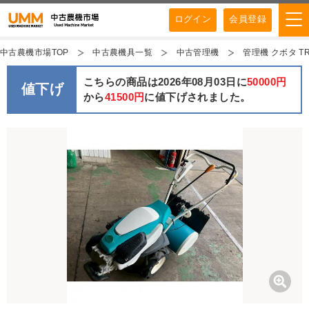
ログイン
会員登録
中古農機市場TOP
中古農機具一覧
中古管理機
管理機 クボタ T
こちらの商品は2026年08月03日に
50000円
値下げ
から
41500円
に値下げされました。