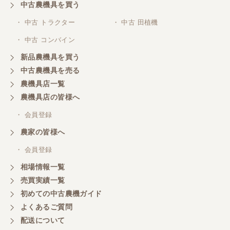
その日に評価しましたが届いてませんか？ 届いてな
中古農機具を買う
ければ再度送信しますが。 大橋粉砕機です。
・ 中古 トラクター
・ 中古 田植機
・ 中古 コンバイン
東京都／がーさん
新品農機具を買う
なんだかんだ積み込みまでして頂き助かりました！
中古農機具を売る
農機具店一覧
東京都／おちゃ
農機具店の皆様へ
とても対応良く、積込までしていただきました。
・ 会員登録
農家の皆様へ
東京都／あきら
・ 会員登録
購入させていただきました、今後ともよろしくお願
相場情報一覧
いいたします。
売買実績一覧
初めての中古農機ガイド
東京都／もっくん
よくあるご質問
担当者さんの対応が素晴らしい！ とても気分の良
配送について
い取引ができました。 製品も価格以上の状態で満足