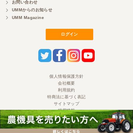
お問い合わせ
しています。
UMMからのお知らせ
UMM Magazine
東京都／ヨッシー
迅速な取引有難うございました
ログイン
東京都／大西
とても迅速で丁寧なご対応ありがとうございまし
た。 引き取りまでスムーズで気持ちの良いお取引が
出来たと思います。今後も活用させて頂きたく思っ
個人情報保護方針
ておりますので、どうぞ宜しくお願い申し上げま
す。
会社概要
利用規約
特商法に基づく表記
東京都／ＭＲ2
サイトマップ
採用情報
当方の要望に対して、丁寧な対応をしていただきま
した。 契約から引取りまでの対応ありがとうござい
ました。 とても良い取引ができ感謝です。 中古農機
Ⓒ 2020 UMM CO., LTD. All Rights Reserved.
ですが、期待以上の良い機械でした。