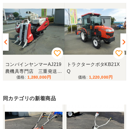
しかしそちらは売れてしまったとの事でしたので、5
万円ほど高い方を購入させて頂きました。 引き取り
に伺い持ち帰りましたが、出品画像と違い確認した
所、安い方を渡されました。 出品者に問い合わせま
したが、高い方は「先に購入した者が引き取り済み
で安い方でお願いしたい」との事。 では先の安い方
との差額分を返金と交渉しましたが、「難しい」と
の事。カバーが脱落していて、使用に難が有る事を
伝えたところ、そのカバー代金で妥協する事になり
ました。 「管理する者が間違えて管理番号を貼り付
けた」 といっておりましたが、とても残念な気持
ちで購入した機械を修理しています。 二度とこのよ
コンバインヤンマーAJ219
トラクタークボタKB21X
うな間違いが無いように改善して欲しいです。
農機具専門店 三重発送整
Q
1,280,000
1,220,000
備済み
東京都／
良いコンバインを購入する事が出来ました、ありが
とうございました。
同カテゴリの新着商品
東京都／yuikanoa
いろいろな質問にもすぐに答えていただき 引き取り