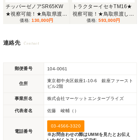
チッパーゼノアSR65KW
トラクターイセキTM16★
★視察可能！★鳥取県渡し
視察可能！★鳥取県渡し
130,000
593,000
ゼノア チッパー SR65KW
イセキ トラクター TM16 1
ガソリン シュレッダー ウ
6馬力 624h パワステ 自動
ッドチッパー 木材粉砕機
耕深 ARM123 ロータリー
連絡先
Contact
現状渡し【P11165139】
乗用 4WD ディーゼル 現
状渡し【P11511946】
郵便番号
104-0061
東京都中央区銀座1-10-6 銀座ファースト
住所
ビル2階
事業所名
株式会社マーケットエンタープライズ
代表者名
佐藤 峻輔（）
03-4566-3320
電話番号
※お問合わせの際はUMMを見たとお伝え