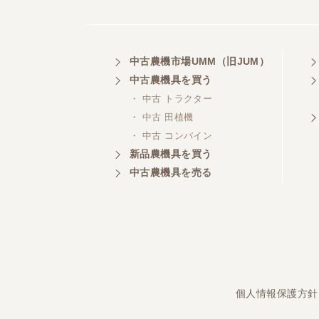
埼玉県／
中古農機市場UMM（旧JUM）
株式会社トミタモータース
中古農機具を買う
・ 中古 トラクター
・ 中古 田植機
・ 中古 コンバイン
三重県／
株式会社 ケイ・エス・エンタ
新品農機具を買う
ープライズ
中古農機具を売る
個人情報保護方針