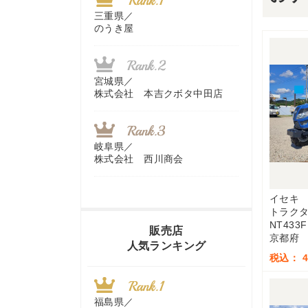
三重県／
のうき屋
宮城県／
株式会社 本吉クボタ中田店
岐阜県／
株式会社 西川商会
イセキ
トラク
香川県／
NT433F
農機リンクス
販売店
京都府
人気ランキング
税込： 4,
山梨県／
株式会社 ヨダ兄弟商会
福島県／