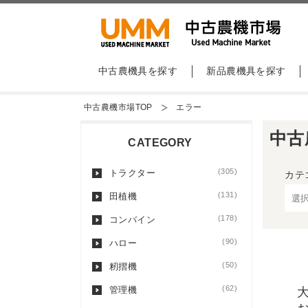
中古農機具を探す
新品農機具を探す
中古農機市場TOP
エラー
中古
CATEGORY
(305)
トラクター
カテ
(131)
田植機
(178)
コンバイン
(90)
ハロー
(50)
籾摺機
(62)
管理機