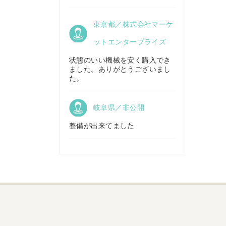
京都府／
東京都／株式会社マーケ
株式会社キリノ
秋田県／
TMKトレーディング株式会社
ットエンタープライズ
状態のいい機械を安く購入でき
ました。ありがとうございまし
福島県／
た。
(有)草野商事
岐阜県／非公開
整備が出来てました
山形県／
株式会社ノーキステージ
岡山県／
ツカサ商会 津山営業所