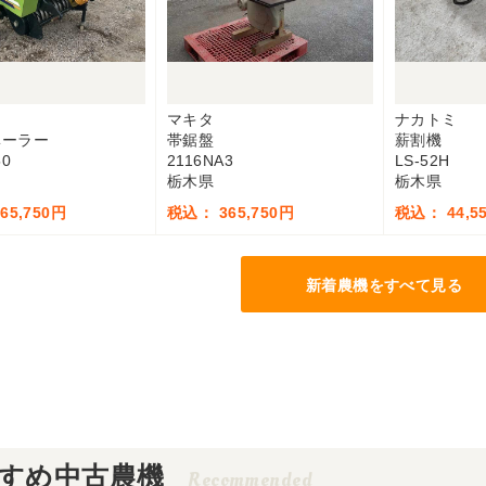
マキタ
ナカトミ
ベーラー
帯鋸盤
薪割機
50
2116NA3
LS-52H
栃木県
栃木県
65,750円
税込： 365,750円
税込： 44,5
新着農機をすべて見る
すめ中古農機
Recommended