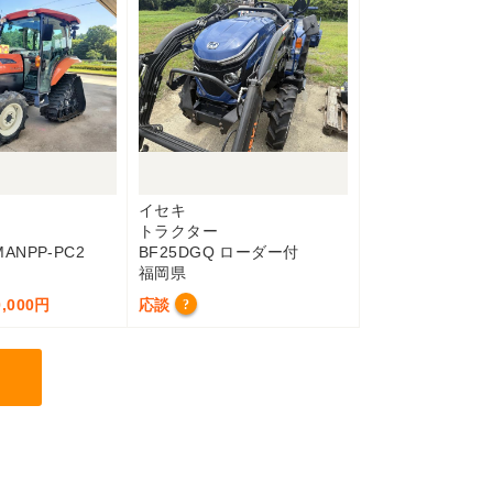
イセキ
トラクター
MANPP-PC2
BF25DGQ ローダー付
福岡県
,000円
応談
?