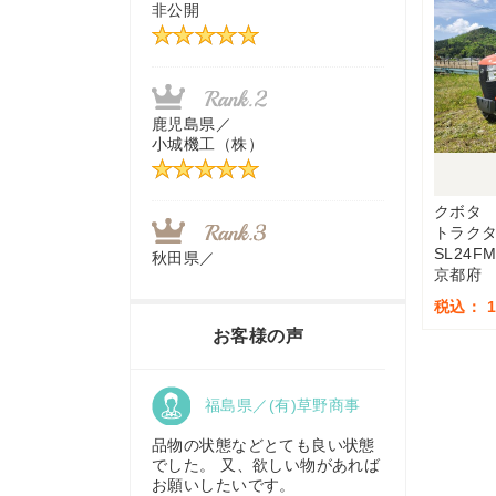
非公開
茨城県／
近江商事合同会社：「茨城中古
農建機販売」
鹿児島県／
小城機工（株）
千葉県／
株式会社テクノ・タカ
クボタ
トラク
SL24F
秋田県／
京都府
TMKトレーディング株式会社
福岡県／
税込： 1,
株式会社カドワキ機械（旧ナカ
お客様の声
ガワ農機商会）
香川県／
福島県／(有)草野商事
農機リンクス
東京都／
株式会社マーケットエンタープ
品物の状態などとても良い状態
ライズ
でした。 又、欲しい物があれば
お願いしたいです。