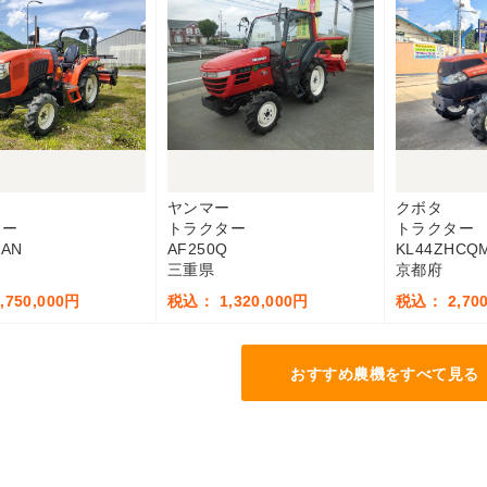
ヤンマー
クボタ
ター
トラクター
トラクター
MAN
AF250Q
KL44ZHCQ
三重県
京都府
750,000円
税込： 1,320,000円
税込： 2,700
おすすめ農機をすべて見る