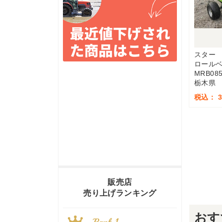
スター
ロール
MRB08
栃木県
税込： 3
販売店
売り上げランキング
おす