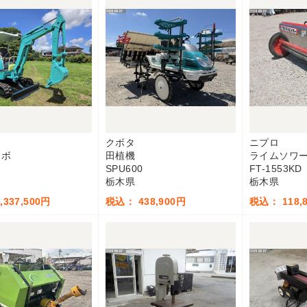
ー
クボタ
ニプロ
ンボ
田植機
ライムソワ
SPU600
FT-1553KD
栃木県
栃木県
337,500円
税込： 438,900円
税込： 118,