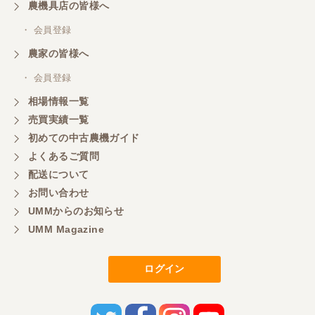
ざいました。
農機具店の皆様へ
・ 会員登録
三重県／
農家の皆様へ
いつも色々お願いごとをしますが、 無理なお願いも
・ 会員登録
嫌な顔をせずに一生懸命頑張ってくれる中山さんに
感謝しています。ここで3台買いましたが、これから
相場情報一覧
もよろしくお願いしたいです。
売買実績一覧
初めての中古農機ガイド
よくあるご質問
三重県／
配送について
初めてコンバインを買いに行ったのですが、とても
明るい方に担当していただき細かく説明して下さっ
お問い合わせ
てとても嬉しかったです。
UMMからのお知らせ
UMM Magazine
三重県／
ログイン
担当さんの説明が丁寧で分かりやすく、急な要望に
も迅速に対応して頂き非常に助かりました。