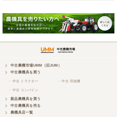
こちらの、対応も、よく、大変、満足、です。
0
三重県／谷本勝美
こちらの、対応、も、よくして、くれました。
三重県／谷本勝美
対応も、よくしてくれました、有難うございまし
た。
中古農機市場UMM（旧JUM）
中古農機具を買う
三重県／山本
・ 中古 トラクター
・ 中古 田植機
対応ありがとうございました。
・ 中古 コンバイン
新品農機具を買う
三重県／山本
中古農機具を売る
共立シュレッターを受け取りました。 状態は問題な
農機具店一覧
く、エンジンも調子がよさそうです。 ありがとうご