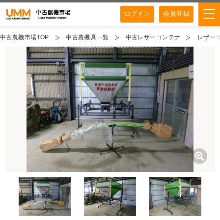
ログイン
会員登録
中古農機市場TOP
中古農機具一覧
中古レザーコンテナ
レザーコ