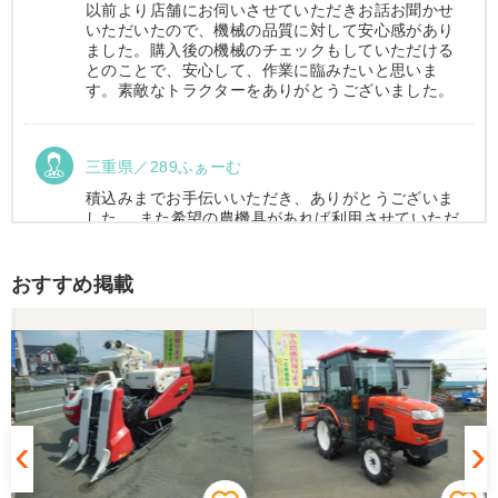
以前より店舗にお伺いさせていただきお話お聞かせ
いただいたので、機械の品質に対して安心感があり
ました。購入後の機械のチェックもしていただける
とのことで、安心して、作業に臨みたいと思いま
す。素敵なトラクターをありがとうございました。
三重県／289ふぁーむ
積込みまでお手伝いいただき、ありがとうございま
した。 また希望の農機具があれば利用させていただ
きます。
おすすめ掲載
三重県／トシ
この度はお世話になりました。また、機会があれば
よろしくお願いします。
三重県／ユウスケ
購入から引き取りまでスムーズでした。ありがとう
ございました。