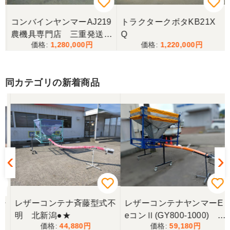
コンバインヤンマーAJ219
トラクタークボタKB21X
三重県／
農機具専門店 三重発送整
Q
1,280,000
1,220,000
備済み
当方の要望に対して、素早く対応していただき感謝
しております。 ありがとうございました。
同カテゴリの新着商品
三重県／山﨑
スタッフの鈴木さんが親切で機械に詳しく 丁寧にご
対応頂きました。 ありがとう！ 少し距離はあります
が、今後も農機具を買う際はのうき屋さんを利用し
ようと思います。
三重県／miraisann
写真と現物が違いすぎる
ー
レザーコンテナ斉藤型式不
レザーコンテナヤンマーE
明 北新潟●★
eコンⅡ(GY800-1000) 上
三重県／谷本勝美
44,880
59,180
越 □