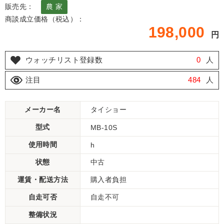
販売先：
農 家
商談成立価格（税込）：
198,000
円
ウォッチリスト登録数
0
人
注目
484
人
メーカー名
タイショー
型式
MB-10S
使用時間
h
状態
中古
運賃・配送方法
購入者負担
自走可否
自走不可
整備状況