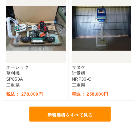
オーレック
サタケ
草刈機
計量機
SP853A
NRP30-C
三重県
三重県
税込： 278,000円
税込： 258,000円
新着農機をすべて見る