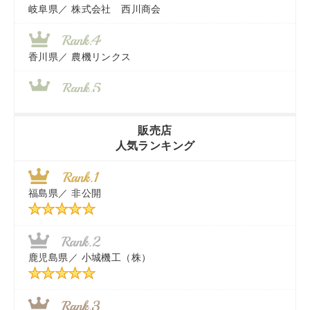
岐阜県／
株式会社 西川商会
香川県／
農機リンクス
山梨県／
株式会社 ヨダ兄弟商会
販売店
人気ランキング
茨城県／
近江商事合同会社：「茨城中古農建機販売」
福島県／
非公開
千葉県／
株式会社テクノ・タカ
福岡県／
株式会社カドワキ機械（旧ナカガワ農機商会）
鹿児島県／
小城機工（株）
東京都／
株式会社マーケットエンタープライズ