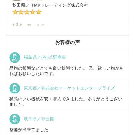
秋田県／
TMKトレーディング株式会社
秋田県／
TMKトレーディング株式会社
香川県／
農機リンクス
お客様の声
福島県／(有)草野商事
京都府／
株式会社キリノ
品物の状態などとても良い状態でした。 又、欲しい物があ
ればお願いしたいです。
東京都／株式会社マーケットエンタープライズ
福島県／
(有)草野商事
状態のいい機械を安く購入できました。ありがとうござい
ました。
岐阜県／非公開
山形県／
株式会社ノーキステージ
整備が出来てました