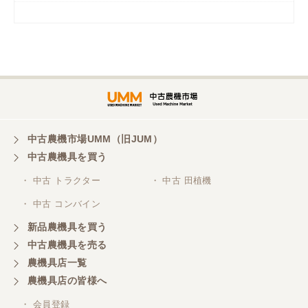
岡山県／
ツカサ商会 津山営業所
埼玉県／
株式会社トミタモータース
中古農機市場UMM（旧JUM）
中古農機具を買う
三重県／
株式会社 ケイ・エス・エンタープライズ
・ 中古 トラクター
・ 中古 田植機
・ 中古 コンバイン
新品農機具を買う
中古農機具を売る
農機具店一覧
農機具店の皆様へ
・ 会員登録