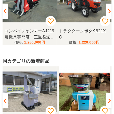
とても良くしてもらいました。また購入したいと思
います。
香川県／西川忠洋
丁寧な対応をしていただき計量選別機を無事持ち帰
コンバインヤンマーAJ219
トラクタークボタKB21X
ることができました。今年の籾摺り時に旧機が故障
農機具専門店 三重発送整
Q
し、修理の目途が無い中、手頃な価格の本機を見つ
1,280,000
1,220,000
備済み
けることが出来て大満足です。リンスクさんありが
とうございました。
同カテゴリの新着商品
香川県／山崎
10月にコンバインを購入させていただきました、香
川県から熊本県まで運んでもらい、 とても親切に機
械の説明をしていただき感謝しています。 そして、
この度無事に稲刈りを行い、終了しました。 農機リ
ンクスさん、ありがとうございました。