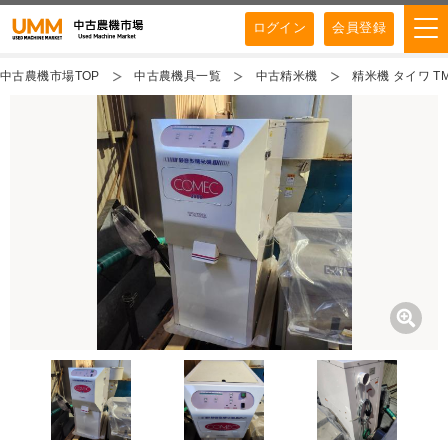
ログイン
会員登録
中古農機市場TOP
中古農機具一覧
中古精米機
精米機 タイワ TM