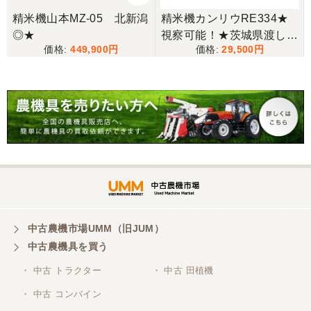
精米機山本MZ-05 北新潟
精米機カンリウRE334★
◎★
視察可能！★茨城県渡し
449,900
29,500
カンリウ 循環型精米機 RE
334 精米 白米 玄米30kg 籾
20kg KANRYU 100V 現状
渡し【Q11297241】
中古農機市場UMM（旧JUM）
中古農機具を買う
・ 中古 トラクター
・ 中古 田植機
・ 中古 コンバイン