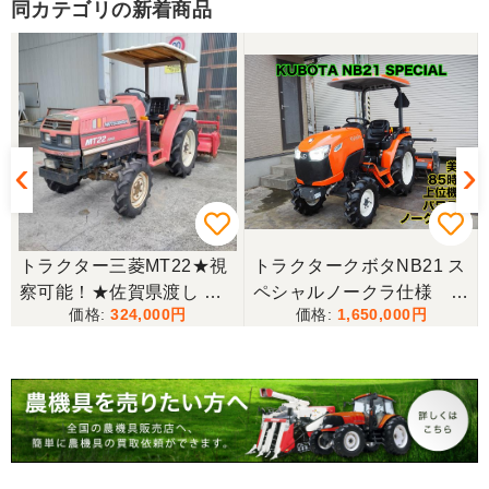
同カテゴリの新着商品
香川県／山崎
10月にコンバインを購入させていただきました、香
川県から熊本県まで運んでもらい、 とても親切に機
械の説明をしていただき感謝しています。 そして、
この度無事に稲刈りを行い、終了しました。 農機リ
ンクスさん、ありがとうございました。
★
トラクター三菱MT22★視
トラクタークボタNB21 ス
察可能！★佐賀県渡し 三
ペシャルノークラ仕様 上
324,000
1,650,000
菱 トラクター MT22 22馬
位機種
力 2462h キャノピー付 パ
ワステ R1426S ロータリ
ー MT 4WD ディーゼル 現
状渡し【P11460730】