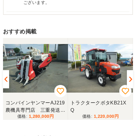
ございます。
香川県／まめとら
おすすめ掲載
リピート購入させて頂きました。 ありがとうござい
ます。
香川県／井上
とても良くしてもらいました。また購入したいと思
います。
香川県／西川忠洋
丁寧な対応をしていただき計量選別機を無事持ち帰
コンバインヤンマーAJ219
トラクタークボタKB21X
ることができました。今年の籾摺り時に旧機が故障
農機具専門店 三重発送整
Q
し、修理の目途が無い中、手頃な価格の本機を見つ
1,280,000
1,220,000
備済み
けることが出来て大満足です。リンスクさんありが
とうございました。