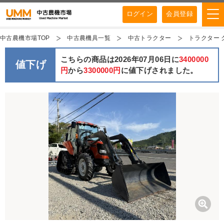
ログイン
会員登録
中古農機市場TOP
中古農機具一覧
中古トラクター
トラクター ク
こちらの商品は2026年07月06日に
3400000
値下げ
円
から
3300000円
に値下げされました。