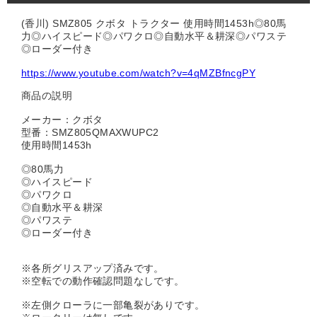
(香川) SMZ805 クボタ トラクター 使用時間1453h◎80馬
力◎ハイスピード◎パワクロ◎自動水平＆耕深◎パワステ
◎ローダー付き
https://www.youtube.com/watch?v=4qMZBfncgPY
商品の説明
メーカー：クボタ
型番：SMZ805QMAXWUPC2
使用時間1453h
◎80馬力
◎ハイスピード
◎パワクロ
◎自動水平＆耕深
◎パワステ
◎ローダー付き
※各所グリスアップ済みです。
※空転での動作確認問題なしです。
※左側クローラに一部亀裂がありです。