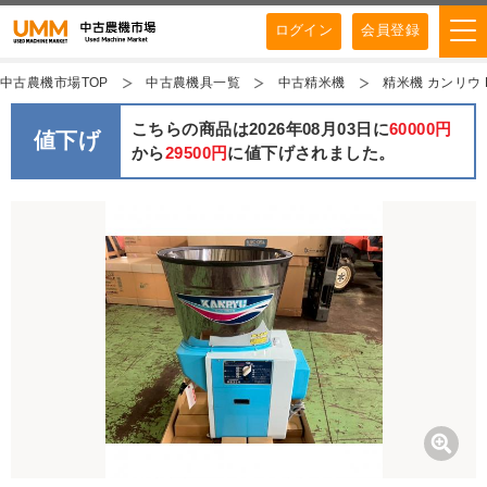
ログイン
会員登録
中古農機市場TOP
中古農機具一覧
中古精米機
精米機 カンリウ R
こちらの商品は2026年08月03日に
60000円
値下げ
から
29500円
に値下げされました。