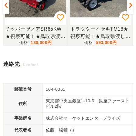
チッパーゼノアSR65KW
トラクターイセキTM16★
★視察可能！★鳥取県渡し
視察可能！★鳥取県渡し
130,000
593,000
ゼノア チッパー SR65KW
イセキ トラクター TM16 1
ガソリン シュレッダー ウ
6馬力 624h パワステ 自動
ッドチッパー 木材粉砕機
耕深 ARM123 ロータリー
連絡先
Contact
現状渡し【P11165139】
乗用 4WD ディーゼル 現
状渡し【P11511946】
郵便番号
104-0061
東京都中央区銀座1-10-6 銀座ファースト
住所
ビル2階
事業所名
株式会社マーケットエンタープライズ
代表者名
佐藤 峻輔（）