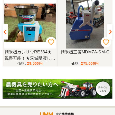
東京都／yuikanoa
いろいろな質問にもすぐに答えていただき 引き取り
時にも親切な対応をありがとうございました。又機
会があれば宜しくお願いします。ありがとうござい
ます。
東京都／松浦克美
精米機カンリウRE334★
精米機三菱MDM7A-SM-G
エンジンが一発でかかり嬉しかったです。
視察可能！★茨城県渡し
29,500
275,000
カンリウ 循環型精米機 RE
334 精米 白米 玄米30kg 籾
東京都／松浦克美
20kg KANRYU 100V 現状
対応が良く、機械も良いようです。
渡し【Q11297241】
東京都／購入者
非常に丁寧に対応して頂きありがとうございまし
た。また機会があればよろしくお願いします。