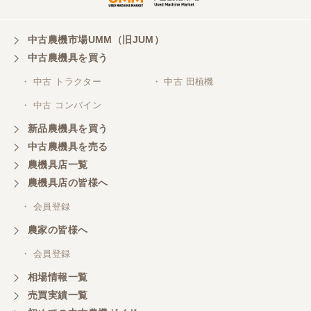
東京都／がーさん
中古農機市場UMM（旧JUM）
その日に評価しましたが届いてませんか？ 届いてな
中古農機具を買う
ければ再度送信しますが。 大橋粉砕機です。
・ 中古 トラクター
・ 中古 田植機
・ 中古 コンバイン
東京都／がーさん
新品農機具を買う
なんだかんだ積み込みまでして頂き助かりました！
中古農機具を売る
農機具店一覧
東京都／おちゃ
農機具店の皆様へ
とても対応良く、積込までしていただきました。
・ 会員登録
農家の皆様へ
東京都／あきら
・ 会員登録
購入させていただきました、今後ともよろしくお願
相場情報一覧
いいたします。
売買実績一覧