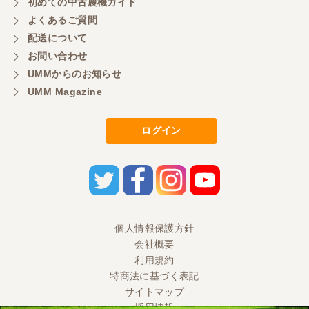
初めての中古農機ガイド
東京都／もっくん
よくあるご質問
担当者さんの対応が素晴らしい！ とても気分の良
配送について
い取引ができました。 製品も価格以上の状態で満足
お問い合わせ
しています。
UMMからのお知らせ
UMM Magazine
東京都／ヨッシー
迅速な取引有難うございました
ログイン
東京都／大西
とても迅速で丁寧なご対応ありがとうございまし
た。 引き取りまでスムーズで気持ちの良いお取引が
出来たと思います。今後も活用させて頂きたく思っ
個人情報保護方針
ておりますので、どうぞ宜しくお願い申し上げま
す。
会社概要
利用規約
特商法に基づく表記
東京都／ＭＲ2
サイトマップ
採用情報