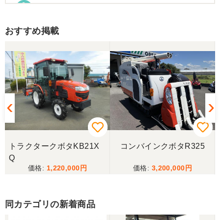
東京都／Suzukake
初めて中古農機具市場を利用しました。 購入したい
おすすめ掲載
物は2台出ていて、当初安い方を購入予定でした。
しかしそちらは売れてしまったとの事でしたので、5
万円ほど高い方を購入させて頂きました。 引き取り
に伺い持ち帰りましたが、出品画像と違い確認した
所、安い方を渡されました。 出品者に問い合わせま
したが、高い方は「先に購入した者が引き取り済み
で安い方でお願いしたい」との事。 では先の安い方
との差額分を返金と交渉しましたが、「難しい」と
の事。カバーが脱落していて、使用に難が有る事を
伝えたところ、そのカバー代金で妥協する事になり
ました。 「管理する者が間違えて管理番号を貼り付
けた」 といっておりましたが、とても残念な気持
ちで購入した機械を修理しています。 二度とこのよ
トラクタークボタKB21X
コンバインクボタR325
うな間違いが無いように改善して欲しいです。
Q
1,220,000
3,200,000
東京都／
良いコンバインを購入する事が出来ました、ありが
とうございました。
同カテゴリの新着商品