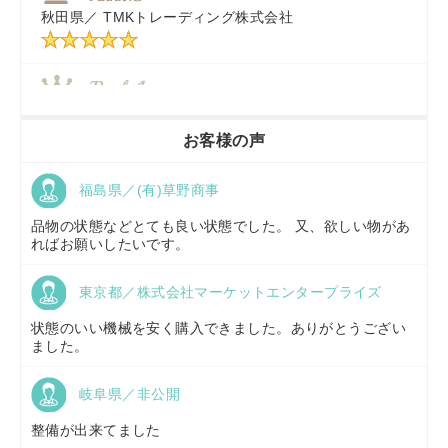
秋田県／
TMKトレーディング株式会社
秋田県／
TMKトレーディング株式会社
香川県／
農機リンクス
お客様の声
福島県／(有)草野商事
京都府／
株式会社キリノ
品物の状態などとても良い状態でした。 又、欲しい物があ
ればお願いしたいです。
東京都／株式会社マーケットエンタープライズ
福島県／
(有)草野商事
状態のいい機械を安く購入できました。ありがとうござい
ました。
岐阜県／非公開
山形県／
株式会社ノーキステージ
整備が出来てました