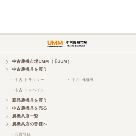
岡山県／
ツカサ商会 津山営業所
埼玉県／
株式会社トミタモータース
中古農機市場UMM（旧JUM）
中古農機具を買う
三重県／
株式会社 ケイ・エス・エンタープライズ
・ 中古 トラクター
・ 中古 田植機
・ 中古 コンバイン
新品農機具を買う
中古農機具を売る
農機具店一覧
農機具店の皆様へ
・ 会員登録