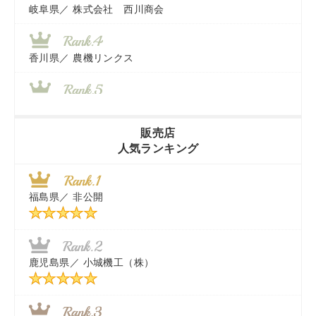
岐阜県／
株式会社 西川商会
香川県／
農機リンクス
山梨県／
株式会社 ヨダ兄弟商会
販売店
人気ランキング
茨城県／
近江商事合同会社：「茨城中古農建機販売」
福島県／
非公開
千葉県／
株式会社テクノ・タカ
福岡県／
株式会社カドワキ機械（旧ナカガワ農機商会）
鹿児島県／
小城機工（株）
東京都／
株式会社マーケットエンタープライズ