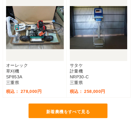
オーレック
サタケ
草刈機
計量機
SP853A
NRP30-C
三重県
三重県
税込： 278,000円
税込： 258,000円
新着農機をすべて見る