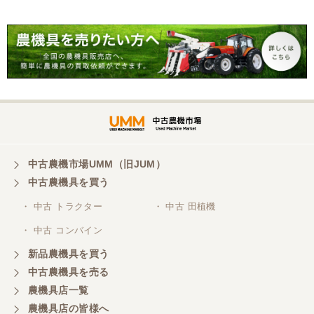
中古農機市場UMM（旧JUM）
中古農機具を買う
・ 中古 トラクター
・ 中古 田植機
・ 中古 コンバイン
新品農機具を買う
中古農機具を売る
農機具店一覧
農機具店の皆様へ