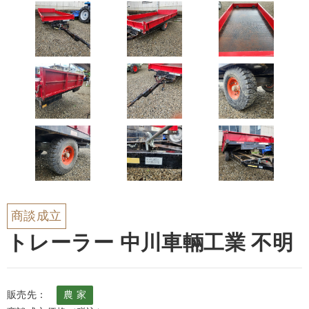
商談成立
トレーラー 中川車輛工業 不明
販売先：
農 家