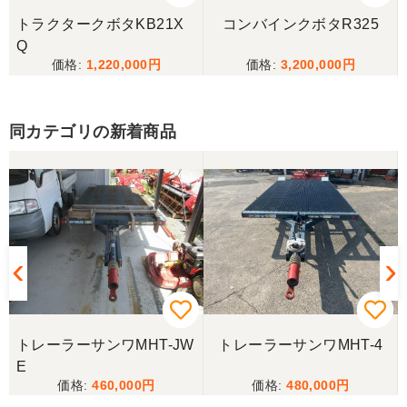
丁寧な対応をしていただき計量選別機を無事持ち帰
トラクタークボタKB21X
コンバインクボタR325
ることができました。今年の籾摺り時に旧機が故障
Q
し、修理の目途が無い中、手頃な価格の本機を見つ
1,220,000
3,200,000
けることが出来て大満足です。リンスクさんありが
とうございました。
同カテゴリの新着商品
香川県／山崎
10月にコンバインを購入させていただきました、香
川県から熊本県まで運んでもらい、 とても親切に機
械の説明をしていただき感謝しています。 そして、
この度無事に稲刈りを行い、終了しました。 農機リ
ンクスさん、ありがとうございました。
トレーラーサンワMHT-JW
トレーラーサンワMHT-4
E
460,000
480,000