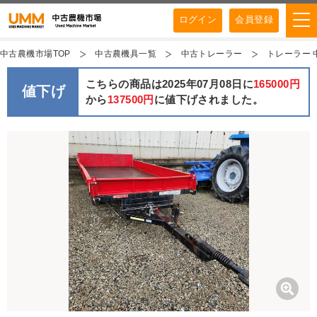
ログイン
会員登録
中古農機市場TOP
中古農機具一覧
中古トレーラー
トレーラー 
こちらの商品は2025年07月08日に
165000円
値下げ
から
137500円
に値下げされました。