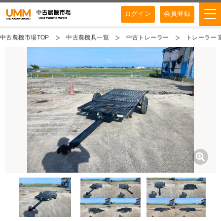
ログイン
会員登録
中古農機市場TOP
中古農機具一覧
中古トレーラー
トレーラー 