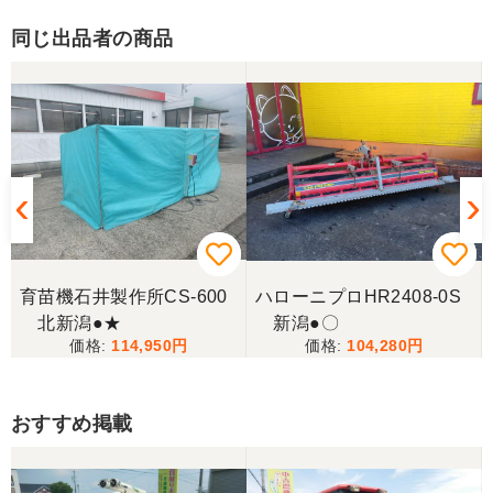
同じ出品者の商品
育苗機石井製作所CS-600
ハローニプロHR2408-0S
北新潟●★
新潟●〇
114,950
104,280
おすすめ掲載