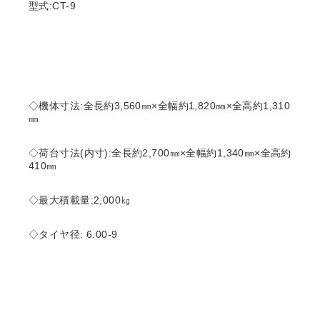
型式:CT-9
◇機体寸法:全長約3,560㎜×全幅約1,820㎜×全高約1,310
㎜
◇荷台寸法(内寸):全長約2,700㎜×全幅約1,340㎜×全高約
410㎜
◇最大積載量:2,000㎏
◇タイヤ径: 6.00-9